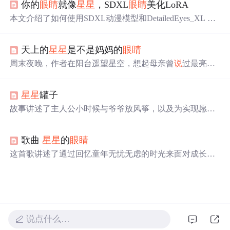
你的
眼睛
就像
星星
，SDXL
眼睛
美化LoRA
的吕俊夫妇，以及武汉金域医学公司的核酸检测员刘杰，
他们的
眼睛
见
证了责任、担忧、不舍与坚持。这些眼神背
本文介绍了如何使用SDXL动漫模型和DetailedEyes_XL Lo
后，是无数患者的康复希望和新生的期待。
RA来美化动漫角色的
眼睛
，通过不同权重的LoRA应用，
展示了角色
眼睛
、头发、衣服和皮肤的美化效果。同时，
天上的
星星
是不是妈妈的
眼睛
为AI绘画初学者提供了从安装stable diffusion到模型下载、
提示词使用和视频教程的全面学习资源。
周末夜晚，作者在阳台遥望星空，想起母亲曾
说
过最亮的
星星
是她的化身，照亮他的人生道路。这是一篇充满温情
和回忆的情感表达。
星星
罐子
故事讲述了主人公小时候与爷爷放风筝，以及为实现愿望
折叠一千零一个
星星
的经历。在家人不理解的情况下，
星
星
罐子被夺走并遭到破坏，但最后爷爷找回了所有的
星星
歌曲
星星
的
眼睛
，教给主人公成长的含义。这个故事充满了亲情、失落与
希望的主题。
这首歌讲述了通过回忆童年无忧无虑的时光来面对成长过
程中的困惑与失落，用简单温暖的旋律和歌词鼓励人们保
持纯真，勇敢追求梦想。
说点什么…