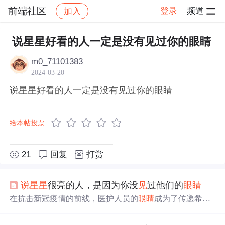
前端社区
登录
频道
加入
帖子详情
社区
前端社区
感慨
说星星好看的人一定是没有见过你的眼睛
m0_71101383
2024-03-20
说星星好看的人一定是没有见过你的眼睛
给本帖投票
21
回复
打赏
说
星星
很亮的人，是因为你没
见
过他们的
眼睛
在抗击新冠疫情的前线，医护人员的
眼睛
成为了传递希望
与力量的窗口。从华中科技大学附属协和医院的周琼教授
到上海援鄂医疗队成员，再到新疆医科大学第一附属医院