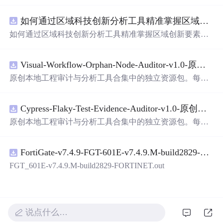
面，使用方便! 详 情 说 明 用这个手写数字识别系统，你可
以轻松地识别手写数字。这个系统不仅功能强大，而且还
如何通过区域科技创新分析工具精准掌握区域创新要素分布与产业链融合现状？.docx
带有直观的图形用户界面（GUI），非常容易使用。你只
需要将手写数字输入系统，它将立即给出准确的识别结
如何通过区域科技创新分析工具精准掌握区域创新要素分
果。这个系统可以在各种场景中使用，无论是学校、工作
布与产业链融合现状？
还是日常生活，都能为你提供快速和准确的识别服务。它
是一个非常方便和实用的工具，你一定
会
喜欢它的！
Visual-Workflow-Orphan-Node-Auditor-v1.0-原创源码与文档.zip
原创本地工程审计与分析工具合集中的独立资源包。每个
ZIP包含完整源码、3项自动化测试、可复现合成示例、离
线HTML、JSON与SVG报告、1080×720真实运行效果图、
Cypress-Flaky-Test-Evidence-Auditor-v1.0-原创源码与文档.zip
README、运行说明、功能清单、MIT License及原创与授
权声明。解压后进入project目录，执行npm test验证算法，
原创本地工程审计与分析工具合集中的独立资源包。每个
执行npm run report生成报告，也可通过本地静态服务器打
ZIP包含完整源码、3项自动化测试、可复现合成示例、离
开网页。运行时零第三方依赖，不包含热点产品或开源项
线HTML、JSON与SVG报告、1080×720真实运行效果图、
目源码、Logo、官方截图、论文、生产日志或其他受限素
FortiGate-v7.4.9-FGT-601E-v7.4.9.M-build2829-FORTINET.out
README、运行说明、功能清单、MIT License及原创与授
材。适合前端开发、AI应用工程、测试审计和课程实践。
权声明。解压后进入project目录，执行npm test验证算法，
FGT_601E-v7.4.9.M-build2829-FORTINET.out
执行npm run report生成报告，也可通过本地静态服务器打
开网页。运行时零第三方依赖，不包含热点产品或开源项
目源码、Logo、官方截图、论文、生产日志或其他受限素
材。适合前端开发、AI应用工程、测试审计和课程实践。
说点什么…