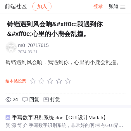
前端社区
登录
频道
加入
帖子详情
社区
前端社区
感慨
铃铛遇到风会响&#xff0c;我遇到你
&#xff0c;心里的小鹿会乱撞。
m0_70717615
2024-03-21
铃铛遇到风会响，我遇到你，心里的小鹿会乱撞。
给本帖投票
24
回复
打赏
手写数字识别系统.doc【GUI设计Matlab】
资 源 简 介 手写数字识别系统，非常好的啊!带有GUI界