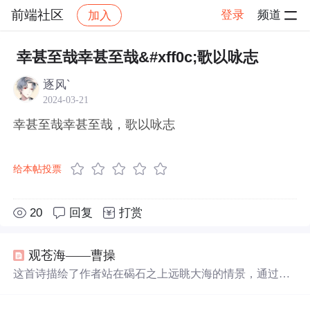
前端社区
登录
频道
加入
帖子详情
社区
前端社区
感慨
幸甚至哉幸甚至哉&#xff0c;歌以咏志
逐风`
2024-03-21
幸甚至哉幸甚至哉，歌以咏志
给本帖投票
20
回复
打赏
观苍海——曹操
这首诗描绘了作者站在碣石之上远眺大海的情景，通过自
然景象抒发了壮志豪情。水波荡漾，山岛耸立，树木葱
郁，百草繁茂。秋风吹过，波涛汹涌，日月星辰仿佛从海