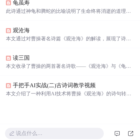
龟虽寿
中升起，展现了大自然的壮丽景色。
此诗通过神龟和腾蛇的比喻说明了生命终将消逝的道理，
随后表达了即使到了暮年也要保持壮志的决心，并强调了
身心健康对于长寿的重要性。
观沧海
本文通过对曹操著名诗篇《观沧海》的解读，展现了诗人
面对壮阔大海所激发的豪情壮志。从碣石之巅，曹操眺望
浩瀚沧海，感受自然的壮丽与生命的澎湃。秋风、洪波、
读三国
日月星辰，皆成为其心中不朽诗篇的灵感源泉。
本文收录了曹操的两首著名诗歌——《观沧海》与《龟虽
寿》。《观沧海》描绘了一幅壮阔的海滨景象，表达了诗
人对大海宏伟气势的赞叹之情。《龟虽寿》则通过神龟和
手把手AI实战(二)古诗词教学视频
螣蛇的比喻，阐述了诗人积极向上的人生态度和不懈追求
的精神。
本文介绍了一种利用AI技术将曹操《观沧海》的诗句转化
为一系列绘画作品的方法，并进一步将其整合为视频的过
程。文章详细说明了如何通过AI生成符合诗意的画面，包
括选取合适的AI工具、调整图像以匹配诗句意境、将图片
转换为视频及添加配音等步骤。
说点什么…