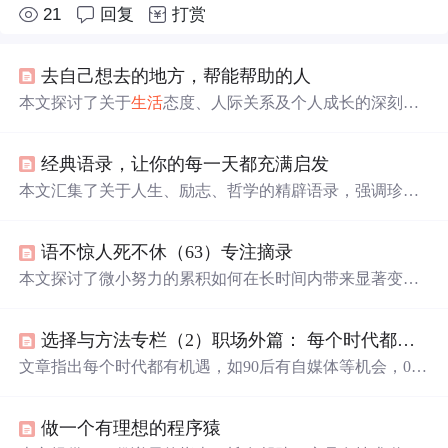
21
回复
打赏
去自己想去的地方，帮能帮助的人
本文探讨了关于
生活
态度、人际关系及个人成长的深刻见
解，包括如何面对
生活
的起伏、选择合适的伴侣、减轻压
力等，旨在引导读者
更
好
地认识自我，追求内心的平和与
经典语录，让你的每一天都充满启发
幸福
。
本文汇集了关于人生、励志、哲学的精辟语录，强调珍惜
当下、积极面对挑战、独立自主的重要性，倡导乐观的
生
活
态度，鼓励人们追求梦想，勇敢面对人生起伏。
语不惊人死不休（63）专注摘录
本文探讨了微小努力的累积如何在长时间内带来显著变
化，通过分享坚持阅读、锻炼和学习的经验，阐述了量变
到质变的过程。余光中的观点强调旅行对个人视野的拓
选择与方法专栏（2）职场外篇： 每个时代都有自己的机遇
展，而物理学家开尔文的故事则展示了联想思维的重要
性。情感部分强调了独立和自我价值，智慧部分则教导人
文章指出每个时代都有机遇，如90后有自媒体等机会，00
们面对复杂问题时的思考方式。心理层面鼓励享受
生活
中
后可享半导体等产业爆发。未来热门职业可能有医药、机
的每一个瞬间，教育方面则提出了一种独特的家庭教育理
器人研发等。还探讨了“努力”工作，认为应明确人生目
念。
做一个有理想的程序猿
标，努力为梦想工作，工作努力和成就并非必然相关。