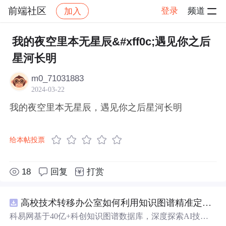
前端社区
登录
频道
加入
帖子详情
社区
前端社区
感慨
我的夜空里本无星辰&#xff0c;遇见你之后
星河长明
m0_71031883
2024-03-22
我的夜空里本无星辰，遇见你之后星河长明
给本帖投票
18
回复
打赏
高校技术转移办公室如何利用知识图谱精准定位产业需求与技术适配点？.docx
科易网基于40亿+科创知识图谱数据库，深度探索AI技术