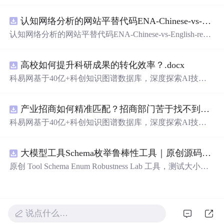
在技术转移、成果转化、技术经纪、知识产权、产业创
新、科技招商等垂直领域的多样化应用场景，研究科技创
认知网络分析的网站平替代码ENA-Chinese-vs-English-reproducible.zip
新领域的AI+数智化解决方案，推动科技创新与产业创新
智能化发展。
认知网络分析的网站平替代码ENA-Chinese-vs-English-repro
ducible.zip
高校如何提升科研成果的转化效率？.docx
科易网基于40亿+科创知识图谱数据库，深度探索AI技术
在技术转移、成果转化、技术经纪、知识产权、产业创
新、科技招商等垂直领域的多样化应用场景，研究科技创
产业招商如何精准匹配？招商部门苦于找不到符合产业链补链强链方向的目标企业怎么办？.docx
新领域的AI+数智化解决方案，推动科技创新与产业创新
智能化发展。
科易网基于40亿+科创知识图谱数据库，深度探索AI技术
在技术转移、成果转化、技术经纪、知识产权、产业创
新、科技招商等垂直领域的多样化应用场景，研究科技创
大模型工具Schema枚举鲁棒性工具｜原创源码+测试+离线报告
新领域的AI+数智化解决方案，推动科技创新与产业创新
智能化发展。
原创 Tool Schema Enum Robustness Lab 工具，测试大小
写、别名、未知枚举、空值与多语言取值对工具参数校验
和修复的影响。压缩包包含完整源码、3 项自动化测试、
可复现合成示例、离线 HTML/JSON/SVG 报告、1080×720
真实运行效果图、README、运行说明、功能清单、MIT
说点什么…
License 及原创与授权声明。运行时零第三方依赖，不包含