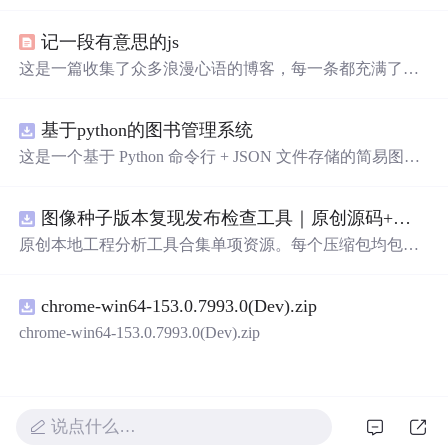
的效果。作者利用CSS设置元素的绝对定位，JavaScript则
用来随机生成文字的初始位置和透明度变化，营造出文字
记一段有意思的js
在页面上随机飘动的视觉效果。此外，文中还包含了对CS
S样式和JavaScript事件监听的运用，增加了互动性和趣味
这是一篇收集了众多浪漫心语的博客，每一条都充满了甜
性。
蜜和温情，表达了作者对某人的深深喜爱。从星辰大海到
日常生活，从诗词歌赋到甜蜜日常，字里行间透露出对你
基于python的图书管理系统
的独特情感，仿佛每个瞬间都因你而闪耀。这些话语如同
繁星，照亮了平凡的日子，让人感受到爱的力量和美好。
这是一个基于 Python 命令行 + JSON 文件存储的简易图书
管理系统。 核心功能：围绕"图书"和"读者"实现两类实体
管理，以及它们之间的借阅关系。 图书管理：支持图书的
图像种子版本复现发布检查工具｜原创源码+测试+离线报告
添加、删除、修改、搜索（按书名/作者/ISBN），每本书
记录馆藏总数和当前可借数量。 学生管理：支持学生信息
原创本地工程分析工具合集单项资源。每个压缩包均包含
的添加、删除、搜索（按姓名/学号），每人默认最多借阅
完整 JavaScript/Node.js 源码、3 项自动化测试、可复现合
5 本。 借阅管理：借书时自动校验库存是否充足、是否超
成示例、离线 HTML/JSON/SVG 报告、1080×720 真实运
过借阅上限、是否重复借阅；还书时自动判断是否逾期
chrome-win64-153.0.7993.0(Dev).zip
行效果图、README、运行说明、功能清单、MIT License
（期限 30 天）；支持查看全部借阅记录、逾期记录和某人
及原创授权声明。Node.js 18+ 可直接运行，零第三方运行
chrome-win64-153.0.7993.0(Dev).zip
当前在借图书。 技术特点：纯 Python 标准库实现，无需安
依赖，适合开发者进行工程预检、质量审查和交付复核。
装任何第三方依赖；采用分层架构（模型层 → 持久化层
→ 业务层 → 界面层），职责清晰，易于扩展或替换（比
如把 JSON 换成数据库只需改 storage.py）；数据保存在本
说点什么…
地 data/ 目录的 JSON 文件中，关闭程序数据不丢失