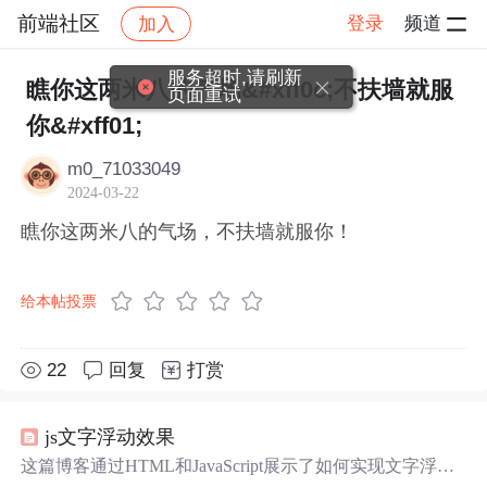
前端社区
登录
频道
加入
帖子详情
社区
前端社区
感慨
服务超时,请刷新
瞧你这两米八的气场&#xff0c;不扶墙就服
页面重试
你&#xff01;
m0_71033049
2024-03-22
瞧你这两米八的气场，不扶墙就服你！
给本帖投票
22
回复
打赏
js文字浮动效果
这篇博客通过HTML和JavaScript展示了如何实现文字浮动