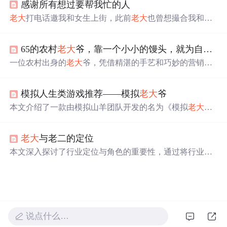
感谢所有想过要帮我忙的人
室友间的情感纽带。
老大
打电话邀我和女生上街，此前
老大
也曾想撮合我和该
女生。我对女生没感觉，因她外表非我
喜欢
类型，且初次
见面她有些行为让我印象不佳。我认为找结婚对象不能牵
65的农村
老大
爷，靠一个小小的馒头，就为自己孙子买了一套房！
强，虽想有女友但不想轻率决定，最终拒绝了这次机会。
一位农村出身的
老大
爷，凭借精湛的手艺和巧妙的营销策
略，将普通的馒头生意做得风生水起，甚至在当地购买了
房产。通过免费赠送馒头吸引年轻人，结合会员制度锁定
模拟人生类游戏推荐——模拟
老大
爷
客户，
老大
爷成功转型为当地知名的馒头王，月营业额高
达15万。
本文介绍了一款由模拟山羊团队开发的名为《模拟
老大
爷》的游戏，玩家扮演一位被踢出养老院的老人，通过寻
找退休券重返养老院。游戏融合无厘头元素，支持多人联
老大
与老二的定位
机，挑战丰富且与场景紧密相关，强调老龄角色的脆弱性
与乐趣。
本文深入探讨了行业定位与角色的重要性，通过将行业
老
大
与老二的营销策略对比，揭示了两者在强调责任与情
感、人群细分与目标定位上的差异。文章进一步阐述了职
场新人在定位自己角色时，应借鉴行业
老大
的智慧，坚守
道德底线，避免恶性竞争，以长远发展为目标。
说点什么…