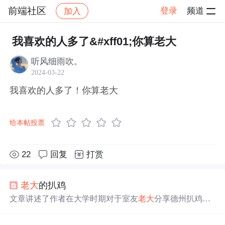
前端社区
登录
频道
加入
帖子详情
社区
前端社区
感慨
我喜欢的人多了&#xff01;你算老大
听风细雨吹。
2024-03-22
我喜欢的人多了！你算老大
给本帖投票
22
回复
打赏
老大
的扒鸡
文章讲述了作者在大学时期对于室友
老大
分享德州扒鸡的
独特记忆，这不仅是食物的诱惑，更是友情的考验和智慧
的体现。文章通过比喻和故事叙述，展现了作者的坚持和