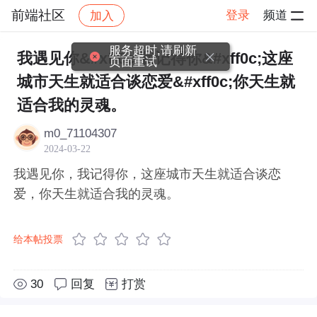
前端社区
登录
频道
加入
帖子详情
社区
前端社区
感慨
服务超时,请刷新
我遇见你&#xff0c;我记得你&#xff0c;这座
页面重试
城市天生就适合谈恋爱&#xff0c;你天生就
适合我的灵魂。
m0_71104307
2024-03-22
我遇见你，我记得你，这座城市天生就适合谈恋
爱，你天生就适合我的灵魂。
给本帖投票
30
回复
打赏