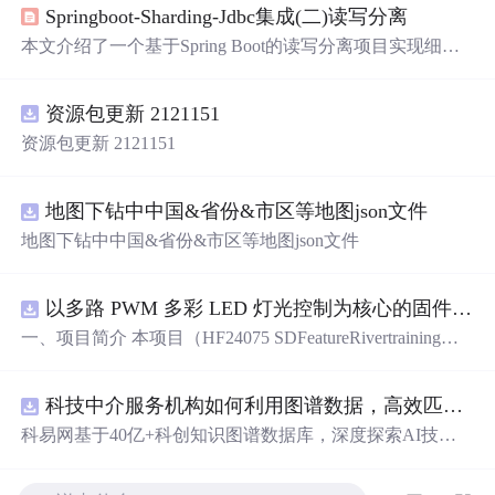
Springboot-Sharding-Jdbc集成(二)读写分离
本文介绍了一个基于Spring Boot的读写分离项目实现细
节。通过整合Sharding-JDBC进行数据库读写分离配置，并
利用Nacos作为服务发现和配置管理工具。文章提供了完整
资源包更新 2121151
的pom.xml依赖配置、关键代码示例及配置文件说明。
资源包更新 2121151
地图下钻中中国&省份&市区等地图json文件
地图下钻中中国&省份&市区等地图json文件
以多路 PWM 多彩 LED 灯光控制为核心的固件方案，基于 PADAUK PMS 系列单片机
一、项目简介 本项目（HF24075 SDFeatureRivertraining）
是一套以多路 PWM 多彩 LED 灯光控制为核心的固件方
案，基于 PADAUK PMS 系列单片机。方案对蓝、青、粉
科技中介服务机构如何利用图谱数据，高效匹配供需双方并提升合作成功率？.docx
等多色 LED 进行独立 PWM 调光，实现呼吸、渐变、流水
等细腻灯光效果，并支持按键切换与传感器交互。其 PW
科易网基于40亿+科创知识图谱数据库，深度探索AI技术
M 调光结构清晰，是学习单片机 PWM、色彩混合与灯光
在技术转移、成果转化、技术经纪、知识产权、产业创
算法的理想范例。 核心应用场景： 1. 氛围灯 / 流水灯产品
新、科技招商等垂直领域的多样化应用场景，研究科技创