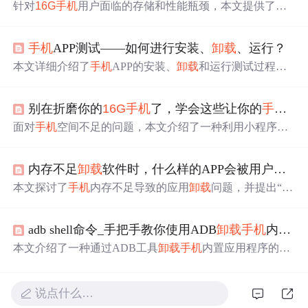
针对
16G
手机
用户面临的存储和性能瓶颈，本文提供了一
系列实用技巧，包括调整过渡动画缩放、管理APP后台运
行、关闭体验改进计划、启用高性能模式及自动清理垃圾
手机
APP测试——如何进行安装、
卸载
、运行？
等，帮助用户优化
手机
性能。
本文详细介绍了
手机
APP的安装、
卸载
和运行测试过程，
涉及功能性、兼容性、空间管理、网络环境等多个方面，
旨在确保用户体验和软件质量。,
别在折磨你的
16G
手机
了，学会这些让你的
手机
大
面对
手机
空间不足的问题，本文介绍了一种利用小程序替
代传统APP的方法，以释放
手机
内存。小程序无需下载，
占用空间小，提供了如腾讯地图、58同城、微博等实用服
内存不足
卸载
软件时，什么样的APP会被用户
留下
务。通过使用小程序，不仅能够解决
手机
存储空间紧张的
问题，还能享受便捷的服务。
本文探讨了
手机
内存不足导致的应用
卸载
问题，并提出“连
接”是提高用户
卸载
成本的关键因素。通过让用户在应用中
留下
个性化痕迹可以有效降低
卸载
率。
adb shell命令_手把手教你使用ADB
卸载
手机
内置App软件 ！！！
本文介绍了一种通过ADB工具
卸载
手机
内置应用程序的方
法，包括准备工具、操作步骤及注意事项等内容。
说点什么…