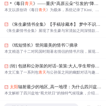
*《毒日
青天
》——重庆“高原云朵”引发的“降温”诗意
本文以原创诗《毒日
青天
》为载体，系统记录了Kimi、De
epSeek、智普清言等主流AI模型对同一首中文现代诗的多
轮解读过程，并结合作者自注展开深度互文分析；同时嵌
《朱生豪情书全集》【手稿珍藏本】 梦中不识路，何以慰相思
入Python技术实践线索，包括笔记生成脚本、CSDN质量分
工具、自学资源链接及多篇高阅读量Python技术博文索
《朱生豪情书全集》展现了朱生豪与宋清如之间深情款款
引，体现AI时代下程序员兼诗人的跨模态思考方式。
的通信，信中充满了爱意、思念与生活琐事的分享。朱生
豪的文字既富有诗意，又不乏幽默，表达了他对宋清如深
《纸短情长》世间最美的情书♡摘录
深的爱恋和无尽的思念。信件内容包括两人相识的点滴、
相思之情、诗词交流、人生感悟等，展现了他们独特的情
本文精选了十二对民国时期著名情侣的情书片段，展现了
感世界和深厚的感情纽带。
那个时代特有的浪漫情怀与纯真情感。从朱生豪与宋清如
的深情对话到徐志摩与陆小曼的爱情誓言，每一封信都承
[转] 包拯和公孙策的对话~策策:大人,学生帮你介绍了个对象~~~
载着深刻的情感与时代的印记。
本文汇集了一系列包
青天
与公孙策之间的幽默对话与趣
事，展现了两人在断案之余轻松诙谐的一面。
太阳
辐射最少的地区_高一地理：为什么四川盆地是我国
本文解析了四川盆地“蜀犬吠日”的独特气候现象，介绍了
盆地地理特征对其气候的影响，包括地形导致的水汽积聚
及光照条件，揭示了盆地内外气候差异的原因。