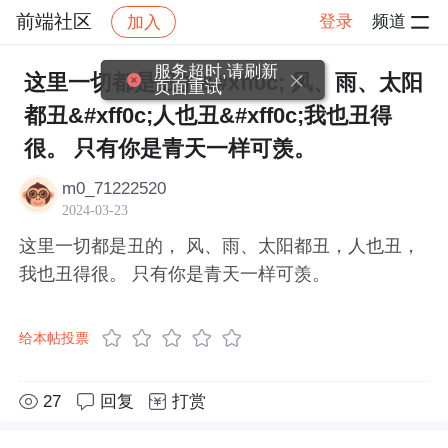
前端社区
登录
频道
加入
帖子详情
社区
前端社区
感慨
服务超时,请刷新
这里一切都是丑的&#xff0c; 风、雨、太阳
页面重试
都丑&#xff0c;人也丑&#xff0c;我也丑得
很。 只有你是青天一样可羡。
m0_71222520
2024-03-23
这里一切都是丑的， 风、雨、太阳都丑，人也丑，
我也丑得很。 只有你是青天一样可羡。
给本帖投票
27
回复
打赏