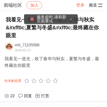
前端社区
登录
频道
加入
帖子详情
社区
前端社区
感慨
服务超时,请刷新
我看见一道光&#xff0c;收了春华与秋实
页面重试
&#xff0c;夏繁与冬盛&#xff0c;最终藏在你
眼里
m0_71105586
2024-03-23
我看见一道光，收了春华与秋实，夏繁与冬盛，最
终藏在你眼里
给本帖投票
22
回复
打赏