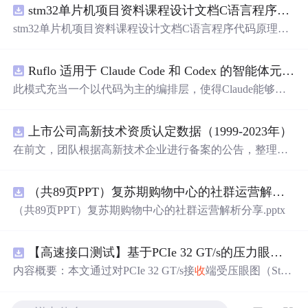
stm32单片机项目资料课程设计文档C语言程序代码原理图电路PCB实例用单片机制作多路输入电压表
stm32单片机项目资料课程设计文档C语言程序代码原理图
电路PCB实例用单片机制作多路输入电压表
Ruflo 适用于 Claude Code 和 Codex 的智能体元框架
此模式充当一个以代码为主的编排层，使得Claude能够自
主地在递归代理周期中编写、编辑、测试和优化代码。
上市公司高新技术资质认定数据（1999-2023年）
在前文，团队根据高新技术企业进行备案的公告，整理了
高新技术企业数据库，截至2024年10月，整理高新技术企
业44.2万家 本次团队将高新技术企业数据与上市公司匹
（共89页PPT）复苏期购物中心的社群运营解析分享.pptx
配，整理上市公司-高新技术资质认定数据，包含认定次
数、初次公告等 一、数据介绍 数据名称：上市公司-高新
（共89页PPT）复苏期购物中心的社群运营解析分享.pptx
技术资质认定数据 数据年份：1999-2023年 数据样本：6.45
万条 数据来源：全国高新技术企业认定管理工作领导小组
办公室 数据说明：包含认定次数、初次公告等 相关数据：
【高速接口测试】基于PCIe 32 GT/s的压力眼图数据驱动分析：多应力参数对眼高眼宽影响的量化研究
高新技术企业数据库 二、数据指标 年份 股票代码 股票简
内容概要：本文通过对PCIe 32 GT/s接
收
端受压眼图（Stres
称 中文全称 行业名称 行业代码 省份 城市 区县 省份代码
sed Eye）校准过程的系统性数据采集与分析，揭示了多种
城市代码 区县代码 首次上市年份 上市状态 有过高新技术
应力参数（如正弦抖动SJ、差分噪声DMI、幅度Amplitude