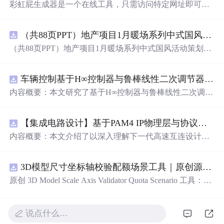
彩虹屁生成器是一个在线工具，只需访问特定网址即可获
取充满创意和
甜蜜
的赞美语句。这些彩虹屁涵盖了从浪漫
告白到日常夸奖的各种场景，为日常生活增添乐趣。
（共88页PPT）地产项目1月暖场系列中式国风活动策划方案.pptx
（共88页PPT）地产项目1月暖场系列中式国风活动策划方
案.pptx
车辆控制基于H∞控制器与鲁棒线性二次调节器RLQR的铰接式重型车辆的稳健路径跟踪控制研究（Matlab代码实现）
内容概要：本文研究了基于H∞控制器与鲁棒线性二次调节
器（RLQR）的铰接式重型车辆稳健路径跟踪控制方法，
并通过Matlab代码实现仿真验证。针对铰接式车辆在复杂
【集成电路设计】基于PAM4 IP物理层与协议兼容性验证：5nm工艺下高速互连系统电气合规测试平台
工况下路径跟踪精度低、稳定性差的问题，提出结合H∞控
制与RLQR的复合控制策略，以提升系统对参数不确定
内容概要：本文介绍了以深入理解下一代高速互连设计的
性、外部干扰及模型摄动的鲁棒性。文中建立了车辆动力
关键要素。
学模型，设计了H∞与RLQR控制器，通过多工况仿真对比
分析其控制性能，结果表明该方法能有效提高路径跟踪精
3D模型尺寸坐标轴校验配额场景工具｜原创源码+测试+离线报告
度与系统稳定性，具有较强的抗干扰能力和工程应用潜
原创 3D Model Scale Axis Validator Quota Scenario 工具：围
力。; 适合人群：具备自动控制理论基础、车辆工程背景或
绕“检查生成模型的单位、包围盒尺寸、前向轴、上方向、
从事智能驾驶、路径跟踪相关研究的研发人员及研究生。;
原点位置与导出格式约定”的结果，根据规模、并发、复杂
使用场景及目标：①应用于铰接式重型车辆（如矿用卡
度、时间目标和人工复核成本比较配额场景；本地网页、J
说点什么…
车、工程车辆）的自动驾驶路径跟踪控制；②为复杂非线
SON/HTML/SVG报告、测试与示例。压缩包包含完整源