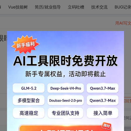
N
Vue技能树
简历/就业指导
立码吐槽
技术交流
BUG记
用AI写
眼睛 ✨✨
转发到动态
举报
写回
切换为时间