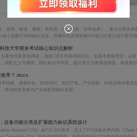
发表回
差、慧差、畸变、像散）和色差（位置色差、倍率色差）。重点分析各类
缩小光圈可抑制纵向色差，而横向色差需依赖ISP端CAC算法进行数字
南科技大学期末考试核心知识点解析
，主要包含多套选择题，涵盖C语言的基础知识点，如基本数据类型、运算
串处理、函数定义与调用、指针初步等内容。题目形式为单项选择题，每道题
等院校计算机相关专业学习C语言课
率？.docx
掌握程度；
读建议：建议结合教材和上机实践进行练习，
在技术转移、成果转化、技术经纪、知识产权、产业创新、科技招商等垂直
后的程序执行流程，以达到真正掌握语言特性的目的。
案，推动科技创新与产业创新智能化发展。
配：设备功能分类及扩展能力标识系统设计
ication Revision 1.10》由PCI-SIG发布，定义了PCI设备的类代码（Class 
nded Capability IDs）的标准编码规范。文档详细列出了各类设备的功能