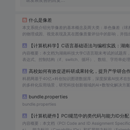
请发表友善的回复…
什么是像差
本文系统介绍光学像差的基本概念及两大类：单色像差（球
的物理成因、视觉表现及其在图像质量评估中的影响，并指出
凸显其在计算摄影与影像测评中的关键技术地位。
【计算机科学】C语言基础语法与编程实践：湖
内容概要：本文档为湖南科技大学C语言期末考试的试题库
表达式、控制结构（if、switch、循环）、数组、字符
正确答案，旨在帮助学生巩固C语言语法和程序逻辑理解，提升编程实践能力。; 适合人群：适用于高
高校如何有效促进科研成果转化，提升产学研合作效
程的学生，特别是准备期末考试或需要强化基础知识的初学者。; 使用场景及目标：①用于考前复习，检验对C语言核心概念的
②辅助教师出题或课堂教学练习；③通过反复练习提高编程思维与代码逻辑分析能力。; 阅
科易网基于40亿+科创知识图谱数据库，深度探索AI技术
重点关注易错题和涉及复杂逻辑控制的题目，理解每道题背
的多样化应用场景，研究科技创新领域的AI+数智化解决方
bundle.properties
bundle.properties
【计算机硬件】PCI规范中的类代码与能力ID分
内容概要：本文档《PCI Code and ID Assignment Specif
s）、能力标识（Capability IDs）和扩展能力标识（Exte