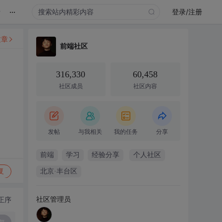
...
录
登录/注册
文章
前端社区
316,330
60,458
社区成员
社区内容
发帖
与我相关
我的任务
分享
前端
学习
经验分享
个人社区
复
北京·丰台区
社区管理员
正序