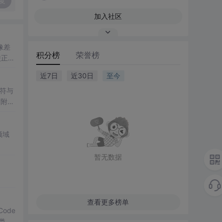
复
加入社区
像差
积分榜
荣誉榜
校正，
近7日
近30日
至今
符与
后附有
领域
暂无数据
查看更多榜单
Code
分类，