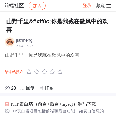
前端社区
登录
频道
加入
帖子详情
社区
前端社区
感慨
山野千里&#xff0c;你是我藏在微风中的欢
喜
jiafmeng
2024-03-23
山野千里，你是我藏在微风中的欢喜
给本帖投票
28
回复
打赏
PHP表白墙（前台+后台+mysql）源码下载
该PHP表白墙项目包括前端和后台功能，如表白信息的增