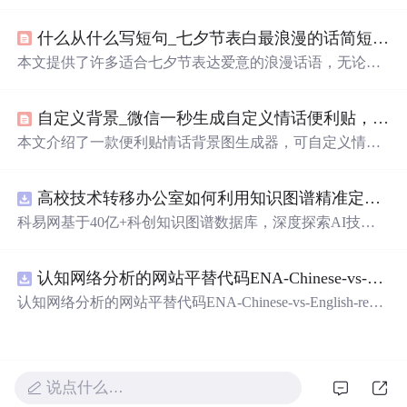
删改查等，使用MySQL数据库存储数据。
什么从什么写短句_七夕节表白最浪漫的话简短 适合七夕表白又甜又撩情话短句...
本文提供了许多适合七夕节表达爱意的浪漫话语，无论是
深情的告白还是甜蜜的撩拨，都能在这里找到灵感。
自定义背景_微信一秒生成自定义情话便利贴，做朋友圈背景图超级赞！！
本文介绍了一款便利贴情话背景图生成器，可自定义情话
并选择8种风格，助你轻松更换微信朋友圈背景，分享20句
甜蜜情话供你选择。
高校技术转移办公室如何利用知识图谱精准定位产业需求与技术适配点？.docx
科易网基于40亿+科创知识图谱数据库，深度探索AI技术
在技术转移、成果转化、技术经纪、知识产权、产业创
新、科技招商等垂直领域的多样化应用场景，研究科技创
认知网络分析的网站平替代码ENA-Chinese-vs-English-reproducible.zip
新领域的AI+数智化解决方案，推动科技创新与产业创新
智能化发展。
认知网络分析的网站平替代码ENA-Chinese-vs-English-repro
ducible.zip
说点什么…