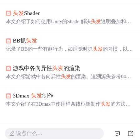
染中的应用。各向异性光照体现在金属球的椭圆形高光
上，而在
头发
渲染中则表现为‘天使环’效果。通过调整法
头发
Shader
线分布函数，如Anisotropic Beckmann和GGX分布，可以模
拟出
头发
的各向异性高光。Kajiya-Kay模型提供了经验性
本文介绍了如何使用Unity的Shader解决
头发
透明叠加和消
的
头发
光照模型，而Marschner模型则基于物理原理，考虑
除硬边的问题。通过应用'Legacy Shaders/Transparent/Cutout/
了
头发
纤维的多层结构。这两种模型在实时渲染中均有应
Soft Edge Unlit' Shader，实现
头发
的透明效果和软边视觉效
用，其中Marschner模型更为精确。此外，文章还讨论了
头
BB抓
头发
果。文章详细解析了Shader代码，包括两个渲染步骤：Alp
发
建模、贴图和渲染排序的技巧。
haClip用于处理叠加穿透，Transparent用于处理
头发
边缘的
记录了BB的一些有趣行为，如睡觉时抓
头发
的习惯，以及
透明。并提供了完整的Shader代码示例。
购买婴儿用品的经历，包括游泳圈、仿真奶嘴等。
游戏中各向异性
头发
的渲染
本文介绍游戏中各向异性
头发
的渲染。追溯源头参考04年
介绍
头发
渲染的ppt，给出各向异性主要计算公式和主要代
码，包括切线混合扰动、高光部分计算、最终渲染等，还
3Dmax
头发
制作
提到为避免
头发
边经clip后太硬，需进行两个通道的blend
及相关指令。
本文介绍了在3Dmax中使用样条线框架制作
头发
的方法。
包括设置场景、绘制样条线框架、将样条线集合成框架、
从头皮上移除框架、应用Hair和Fur以及渲染毛发等步骤，
还针对渲染效果不理想的情况给出了调整参数的建议。
说点什么…