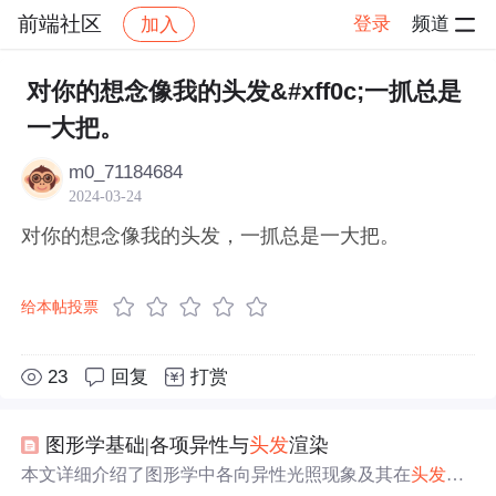
前端社区
登录
频道
加入
帖子详情
社区
前端社区
感慨
对你的想念像我的头发&#xff0c;一抓总是
一大把。
m0_71184684
2024-03-24
对你的想念像我的头发，一抓总是一大把。
给本帖投票
23
回复
打赏
图形学基础|各项异性与
头发
渲染
本文详细介绍了图形学中各向异性光照现象及其在
头发
渲