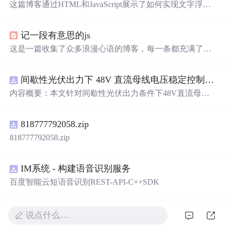
这篇博客通过HTML和JavaScript展示了如何实现文字浮动
的效果。作者利用CSS设置元素的绝对定位，JavaScript则
用来随机生成文字的初始位置和透明度变化，营造出文字
记一段有意思的js
在页面上随机飘动的视觉效果。此外，文中还包含了对CS
S样式和JavaScript事件监听的运用，增加了互动性和趣味
这是一篇收集了众多浪漫心语的博客，每一条都充满了甜
性。
蜜和温情，表达了作者对某人的深深喜爱。从星辰大海到
日常生活，从诗词歌赋到甜蜜日常，字里行间透露出对你
间歇性光伏出力下 48V 直流母线电压稳定控制及储能双向充放电闭环调控体系研究（Simulink仿真实现）
的独特情感，仿佛每个瞬间都因你而闪耀。这些话语如同
繁星，照亮了平凡的日子，让人感受到爱的力量和美好。
内容概要：本文针对间歇性光伏出力条件下48V直流母线
电压稳定控制及储能双向充放电闭环调控问题，提出一种
基于离网光伏直流微网系统的协同控制体系。通过构建包
818777792058.zip
含光伏阵列、Boost型DC-DC变换器、双向DC-DC变换器
与锂离子电池储能系统的完整拓扑结构，结合光伏最大功
818777792058.zip
率点跟踪（MPPT）技术和储能系统的双向功率调节能
力，实现对功率供需失衡的有效抑制。系统采用分层控制
架构，集成电压外环与电流内环双闭环控制策略，确保在
IM系统 - 构建语音识别服务
光照强度波动、负载突变等动态工况下维持母线电压稳
百度智能云短语音识别REST-API-C++SDK
定。在Simulink环境中搭建全系统仿真模型，验证了控制策
略在多种扰动场景下的有效性与鲁棒性，显著提升了微网
在无外部电网支撑下的自主运行能力和电能质量水平。; 适
说点什么…
合人群：具备电力电子、自动控制与新能源系统基础知识