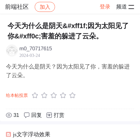
前端社区
登录
频道
加入
帖子详情
社区
前端社区
感慨
今天为什么是阴天&#xff1f;因为太阳见了
你&#xff0c;害羞的躲进了云朵。
m0_70717615
2024-03-24
今天为什么是阴天？因为太阳见了你，害羞的躲进
了云朵。
给本帖投票
31
回复
打赏
js文字浮动效果