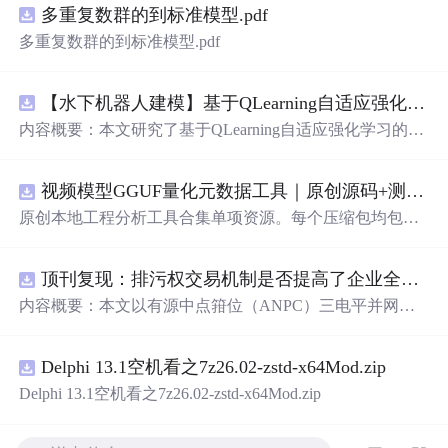
多重复数群的到标准模型.pdf
多重复数群的到标准模型.pdf
【水下机器人建模】基于QLearning自适应强化学习PID控制器在AUV中的应用研究（Matlab代码实现）
内容概要：本文研究了基于QLearning自适应强化学习的PI
D控制器在自主水下航行器（AUV）中的应用，通过Matla
b代码实现了对水下机器人的动力学建模与运动控制。重点
视频模型GGUF量化元数据工具｜原创源码+测试+离线报告
探讨了将强化学习算法QLearning与传统PID控制相结合的
方法，以提升AUV在复杂、时变及非线性水下环境中的自
原创本地工程分析工具合集单项资源。每个压缩包均包含
适应控制能力。文中系统分析了AUV的运动学与动力学特
完整 JavaScript/Node.js 源码、3 项自动化测试、可复现合
性，阐述了传统PID参数整定面临的挑战，并提出采用QLe
成示例、离线 HTML/JSON/SVG 报告、1080×720 真实运
arning算法在线动态优化PID控制器的比例、积分和微分参
顶刊复现：排污权交易机制是否提高了企业全要素生产率 -来自中国上市公司的证据（论文+数据）
行效果图、README、运行说明、功能清单、MIT License
数，从而实现对系统误差、响应速度、超调量等性能指标
及原创授权声明。Node.js 18+ 可直接运行，零第三方运行
内容概要：本文以有源中点箝位（ANPC）三电平并网逆
的综合优化。通过Matlab仿真实验验证了该复合控制策略
依赖，适合开发者进行工程预检、质量审查和交付复核。
变器为研究对象，提出并构建了一套融合双极性倍频脉宽
在轨迹跟踪精度、抗外部干扰能力和系统鲁棒性方面的显
调制（DPWMA）、正负序分离锁相控制与电网电压前馈
著优势，充分展示了强化学习在智能水下装备自主控制领
Delphi 13.1空机看之7z26.02-zstd-x64Mod.zip
的一体化高性能并网控制策略。通过深入分析ANPC三电
域的可行性和应用潜力。; 适合人群：具备自动控制理论基
平拓扑在开关损耗均衡、中点电位可控性及输出谐波低等
Delphi 13.1空机看之7z26.02-zstd-x64Mod.zip
础、强化学习基础知识及Matlab编程能力的研究生、科研
方面的结构优势，确立了其作为大功率高质量并网系统的
人员和自动化、海洋工程、机器人等相关领域的技术研发
硬件基础。在此基础上，DPWMA调制策略有效提升等效
人员。; 使用场景及目标：①用于水下机器人、无人潜航器