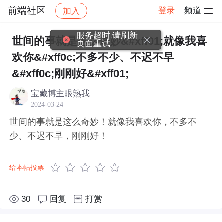
前端社区
登录
频道
加入
帖子详情
社区
前端社区
感慨
服务超时,请刷新
世间的事就是这么奇妙&#xff01;就像我喜
页面重试
欢你&#xff0c;不多不少、不迟不早
&#xff0c;刚刚好&#xff01;
宝藏博主眼熟我
2024-03-24
世间的事就是这么奇妙！就像我喜欢你，不多不
少、不迟不早，刚刚好！
给本帖投票
30
回复
打赏