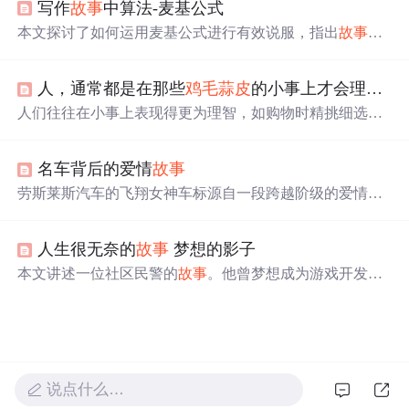
写作
故事
中算法-麦基公式
本文探讨了如何运用麦基公式进行有效说服，指出
故事
是
人类最基本的思考模式，源于对抗不确定性带来的恐惧。
麦基理论认为好
故事
的核心是冲突颠覆生活，通过分析冲
人，通常都是在那些
鸡毛蒜皮
的小事上才会理智(摘)
突和生活的含义，阐述了
故事
的三个阶段：生活遭遇变
量、意外打断努力和情感满足。
人们往往在小事上表现得更为理智，如购物时精挑细选；
而在重大决定面前，比如选择居住城市或恋爱对象时，则
可能更加冲动。本文通过一个个人
故事
探讨了这种行为模
名车背后的爱情
故事
式。
劳斯莱斯汽车的飞翔女神车标源自一段跨越阶级的爱情。
埃莉诺·桑顿与约翰·蒙塔古的爱情
故事
，充满误解与悲
剧，最终以桑顿为原型的飞翔女神成为汽车史上最著名的
人生很无奈的
故事
梦想的影子
标志。
本文讲述一位社区民警的
故事
。他曾梦想成为游戏开发
者，痴迷电子游戏且学过编程，还尝试开发游戏。但因现
实压力，他选择警察职业。工作后，日常忙碌，虽多次想
重拾梦想，却因时间精力不足而放弃，最终只能让梦想成
为记忆中的影子。
说点什么…