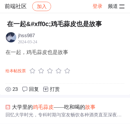
前端社区
登录
频道
加入
帖子详情
社区
前端社区
感慨
在一起&#xff0c;鸡毛蒜皮也是故事
jhss987
2024-03-24
在一起，鸡毛蒜皮也是故事
给本帖投票
23
回复
打赏
大学里的
鸡毛蒜皮
——吃和喝的
故事
回忆大学时光，专科时期与室友畅饮各种酒类直至深夜，
本科时期与同学自制烧烤大餐，这些简单却珍贵的记忆成
为青春中最美好的片段。