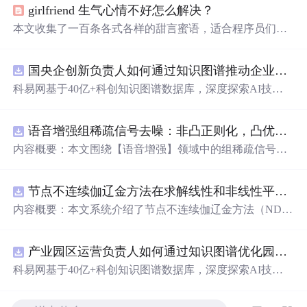
girlfriend 生气心情不好怎么解决？
本文收集了一百条各式各样的甜言蜜语，适合程序员们在
女友生气或日常生活中使用，以增添情感的甜蜜。从深情
告白到俏皮调侃，每一句话都充满温情，旨在帮助程序员
国央企创新负责人如何通过知识图谱推动企业技术创新与外部资源高效对接？.docx
更好地理解和表达情感，营造和谐的恋爱氛围。
科易网基于40亿+科创知识图谱数据库，深度探索AI技术
在技术转移、成果转化、技术经纪、知识产权、产业创
新、科技招商等垂直领域的多样化应用场景，研究科技创
语音增强组稀疏信号去噪：非凸正则化，凸优化研究（Matlab代码实现）
新领域的AI+数智化解决方案，推动科技创新与产业创新
智能化发展。
内容概要：本文围绕【语音增强】领域中的组稀疏信号去
噪问题展开研究，提出了一种结合非凸正则化与凸优化理
论的去噪方法，旨在提升含噪语音信号的可懂度与质量。
节点不连续伽辽金方法在求解线性和非线性平流方程中的一维实现（Matlab代码实现）
文章系统阐述了组稀疏信号模型的构建机制，引入非凸正
则项以更精确地逼近理想稀疏性，克服传统凸正则化在稀
内容概要：本文系统介绍了节点不连续伽辽金方法（ND
疏表达上的局限性，并采用高效的凸优化算法保障模型求
G）在求解线性和非线性平流方程中的一维数值实现过
解的稳定性与收敛性。整个算法流程在Matlab平台上完整
程，并配套提供了完整的Matlab代码实现。该方法作为一
实现，涵盖语音信号预处理、稀疏系数求解、去噪重构等
产业园区运营负责人如何通过知识图谱优化园区企业与科研机构的协同创新机制？.docx
种高精度、高分辨率的数值离散化技术，特别适用于对流
关键环节，并配套提供可复现的代码资源，便于研究人员
主导的偏微分方程求解，在处理间断解和保持数值稳定性
科易网基于40亿+科创知识图谱数据库，深度探索AI技术
进一步验证与拓展。该方法在保留数学可处理性的同时显
方面具有突出优势。文章详细阐述了NDG方法的核心理论
在技术转移、成果转化、技术经纪、知识产权、产业创
著增强了去噪性能，尤其适用于低信噪比环境下的语音恢
基础，包括弱形式构造、局部基函数选取、数值通量处
新、科技招商等垂直领域的多样化应用场景，研究科技创