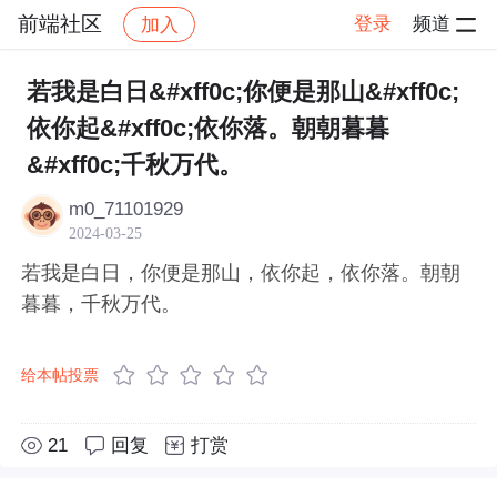
前端社区
登录
频道
加入
帖子详情
社区
前端社区
感慨
若我是白日&#xff0c;你便是那山&#xff0c;
依你起&#xff0c;依你落。朝朝暮暮
&#xff0c;千秋万代。
m0_71101929
2024-03-25
若我是白日，你便是那山，依你起，依你落。朝朝
暮暮，千秋万代。
给本帖投票
21
回复
打赏