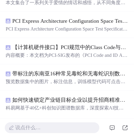
本文集合了一系列关于爱情的情话和感悟，从不同角度探
讨了恋爱中的甜蜜与苦涩，适合正在经历或即将经历爱情
的人们阅读。
PCI Express Architecture Configuration Space Test Specification Revision 5.0, Version 1.0 (CB).pdf
PCI Express Architecture Configuration Space Test Specificatio
n Revision 5.0, Version 1.0 (CB).pdf
【计算机硬件接口】PCI规范中的Class Code与Capability ID分配：设备功能分类及扩展能力标识系统设计
内容概要：本文档为PCI-SIG发布的《PCI Code and ID Assi
gnment Specification》版本1.4，发布于2013年8月，主要定
义了PCI设备的类代码（Class Codes）、能力标识（Capabil
带标注的东南亚16种常见毒蛇和无毒蛇识别数据集， 识别率73.4%，7593张图，支持yolo
ity IDs）以
预览数据集中的图片，标注信息，训练模型代码可点击查
看我的博客链接：https://blog.csdn.net/pbymw8iwm/article/det
ails/163563763 数据集使用方法和模型训练相关技术问题可
如何快速锁定产业链目标企业以提升招商精准度？.docx
免费咨询，主页获取作者联系方式
科易网基于40亿+科创知识图谱数据库，深度探索AI技术
在技术转移、成果转化、技术经纪、知识产权、产业创
新、科技招商等垂直领域的多样化应用场景，研究科技创
新领域的AI+数智化解决方案，推动科技创新与产业创新
说点什么…
智能化发展。