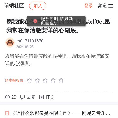
前端社区
登录
频道
加入
帖子详情
社区
前端社区
感慨
服务超时,请刷新
愿我能在你清晨雾般的眼神里&#xff0c;愿
页面重试
我常在你清澈安详的心湖底。
m0_71101670
2024-03-25
愿我能在你清晨雾般的眼神里，愿我常在你清澈安
详的心湖底。
给本帖投票
20
回复
打赏
《听什么歌都像是在唱自己》——网易云音乐那些热评