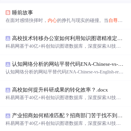
睡前故事
在面对感情抉择时，
内心
的挣扎与现实的碰撞。当
自尊
告
诉
你不
可能
，
经验
警示有
风险
，
情理
认为
毫无意义
，但
内
心
仍
轻声
呼唤尝试。这是一个关于自我挑战与成长的故
高校技术转移办公室如何利用知识图谱精准定位产业需求与技术适配点？.docx
事。
科易网基于40亿+科创知识图谱数据库，深度探索AI技术
在技术转移、成果转化、技术经纪、知识产权、产业创
新、科技招商等垂直领域的多样化应用场景，研究科技创
认知网络分析的网站平替代码ENA-Chinese-vs-English-reproducible.zip
新领域的AI+数智化解决方案，推动科技创新与产业创新
智能化发展。
认知网络分析的网站平替代码ENA-Chinese-vs-English-repro
ducible.zip
高校如何提升科研成果的转化效率？.docx
科易网基于40亿+科创知识图谱数据库，深度探索AI技术
在技术转移、成果转化、技术经纪、知识产权、产业创
新、科技招商等垂直领域的多样化应用场景，研究科技创
产业招商如何精准匹配？招商部门苦于找不到符合产业链补链强链方向的目标企业怎么办？.docx
新领域的AI+数智化解决方案，推动科技创新与产业创新
智能化发展。
科易网基于40亿+科创知识图谱数据库，深度探索AI技术
在技术转移、成果转化、技术经纪、知识产权、产业创