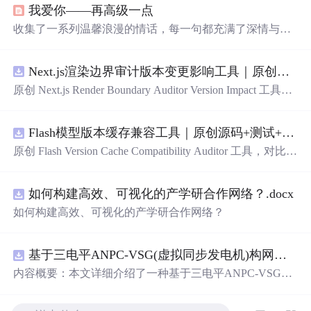
我爱你——再高级一点
收集了一系列温馨浪漫的情话，每一句都充满了深情与爱
意，适合用来表达对心爱之人的感情。
Next.js渲染边界审计版本变更影响工具｜原创源码+测试+离线报告
原创 Next.js Render Boundary Auditor Version Impact 工具，
围绕“建立服务端组件、客户端组件、数据获取、缓存和交
互边界图，识别错误跨界依赖”的结果，对比两个版本的输
Flash模型版本缓存兼容工具｜原创源码+测试+离线报告
入约定、规则参数、结果结构和风险项，识别变更影响。
压缩包包含完整源码、3 项自动化测试、可复现合成示
原创 Flash Version Cache Compatibility Auditor 工具，对比两
例、离线 HTML/JSON/SVG 报告、1080×720 真实运行效
个Flash模型版本的前缀规范、缓存键、Tokenizer、命中率
果图、README、运行说明、功能清单、MIT License 及
和重建成本。压缩包包含完整源码、3 项自动化测试、可
原创与授权声明。运行时零第三方依赖，不包含热点产品
如何构建高效、可视化的产学研合作网络？.docx
复现合成示例、离线 HTML/JSON/SVG 报告、1080×720
或开源项目源码、Logo、官方截图、论文、生产日志或其
真实运行效果图、README、运行说明、功能清单、MIT
如何构建高效、可视化的产学研合作网络？
他受限素材。
License 及原创与授权声明。运行时零第三方依赖，不包含
热点产品或开源项目源码、Logo、官方截图、论文、生产
日志或其他受限素材。
基于三电平ANPC-VSG(虚拟同步发电机)构网型逆变器控制+双闭环+中点电位平衡控制
内容概要：本文详细介绍了一种基于三电平ANPC-VSG
（虚拟同步发电机）构网型逆变器的复合控制策略，聚焦
于双闭环控制与中点电位平衡控制的实现，适用于光伏储