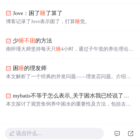
期、不间断的练习来提高这一技能。建议选择与工作相关
的技术图书进行每日阅读，并利用英英词典辅助学习，即
Jove：困了
睡
了算了
使初期进展缓慢，坚持阅读将显著提升阅读能力。
博客记录了Jove表示困了，打算
睡
觉。
少
睡
不困
的方法
南怀瑾大师坚持每天只
睡
4小时，通过子午觉的养生理论，
保持神康体泰。本文深入解析其
睡
眠习惯背后的科学依
据，包括中医理论、生物钟原理及子午流注理论，揭示了
困
睡
的理发师
科学
睡
眠对健康的重要作用。
本文解析了一个经典的并发问题——理发店问题。介绍了
理发店的布局及顾客与理发师间的交互过程，利用信号量
机制确保资源的有效分配，防止死锁。特别关注了如何通
mybatis不等于怎么表示_关于困水我已经说了很多次了，净水不等于困水，怎么就不明白呢？...
过信号量和互斥机制解决顾客等待和理发师服务的问题。
本文探讨了观赏鱼饲养中困水的重要性及方法，包括去除
氯气、培养有益菌等多个方面，并对比了不同水源的特
点。
说点什么…