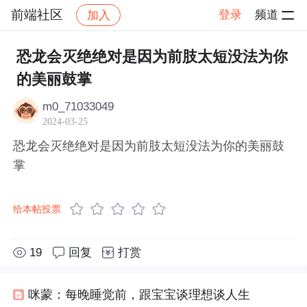
前端社区
登录
频道
加入
帖子详情
社区
前端社区
感慨
恐龙会灭绝绝对是因为前肢太短没法为你
的美丽鼓掌
m0_71033049
2024-03-25
恐龙会灭绝绝对是因为前肢太短没法为你的美丽鼓
掌
给本帖投票
19
回复
打赏
咪蒙：每晚睡觉前，跟宝宝谈理想谈人生