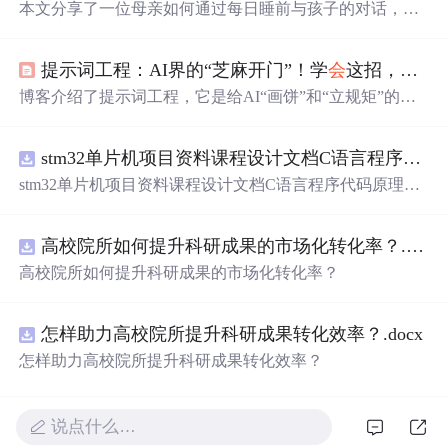
本文分享了一位母亲如何通过每日睡前与孩子的对话，培
养其沟通能力、价值观植入及情感交流的方法。从家庭琐
事到教育观念，再到社
会
现象的探讨，文章展现了如何在
提示词工程：AI界的“芝麻开门”！学
会
这招，让AI乖得像你家猫！
轻松愉快的氛围中引导孩子成长。
博客介绍了提示词工程，它是给AI“画饼”和“立规矩”的方
法。通过对比普通指令和优化指令的案例，展示了提示词
工程的重要性。还介绍了角色扮演术、结构化施法等4大魔
stm32单片机项目资料课程设计文档C语言程序代码原理图电路PCB实例悬挂运动控制系统论文资料
法咒语，以及实战和进阶玩法，如让AI优化指令等。
stm32单片机项目资料课程设计文档C语言程序代码原理图
电路PCB实例悬挂运动控制系统论文资料
高校院所如何提升科研成果的市场化转化率？.docx
高校院所如何提升科研成果的市场化转化率？
怎样助力高校院所提升科研成果转化效率？.docx
怎样助力高校院所提升科研成果转化效率？
说点什么…