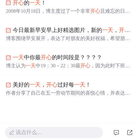
开心
的
一天
！
2008年10月18日，博主度过了一个非常
开心
且难忘的日
子。这
一天
虽然不是她的生日，但她老公陪伴她一整天，
两人在逍遥津公园聊天、散步，并一起享用晚餐，度过了
今日最新早安早上好精选图片，新的
一天
，
开心
快
美好的时光。
博客围绕早安展开，表达了对朋友的美好祝福，希望朋友
笑容灿烂、心情如彩虹、人生花开满枝，每天都充满欢乐
和喜悦，工作顺利、生活如意，在新的
一天
里
开心
快乐、
一天
中你最
开心
的时间段是？？？？
幸福安康。
博主认为
一天
中19：30－22：30最
开心
，因为此时下班
了，可自由安排时间，能看电视、玩游戏、看书等。
美好的
一天
，
开心
过好每
一天
！
作者分享了自己在五一劳动节期间的喜悦心情，并表达了
珍惜每
一天
、保持好心态的生活态度。
说点什么…