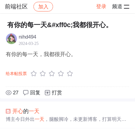
前端社区
登录
频道
加入
帖子详情
社区
前端社区
感慨
有你的每一天&#xff0c;我都很开心。
nihd494
2024-03-25
有你的每一天，我都很开心。
给本帖投票
27
回复
打赏
开心
的
一天
博主今日外出
一天
，腿酸脚冷，未更新博客，打算明天继
续。当天心情十分
开心
，是半年来最
开心
的
一天
，还提及
有个体谅关心自己的好妈妈，感觉很幸福。