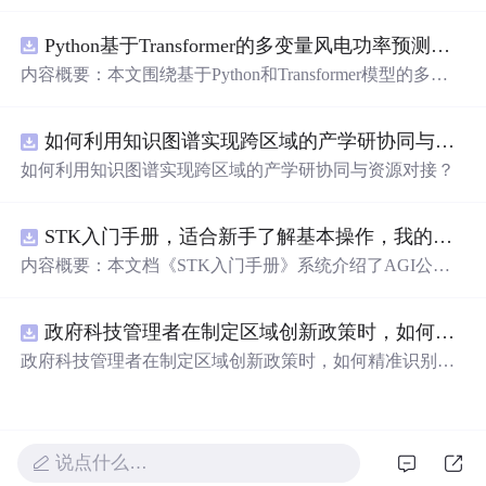
在技术转移、成果转化、技术经纪、知识产权、产业创
新、科技招商等垂直领域的多样化应用场景，研究科技创
Python基于Transformer的多变量风电功率预测研究
新领域的AI+数智化解决方案，推动科技创新与产业创新
智能化发展。
内容概要：本文围绕基于Python和Transformer模型的多变
量风电功率预测展开研究，重点针对短期风电功率预测任
务。研究采用深度学习中的Transformer架构，引入风速、
如何利用知识图谱实现跨区域的产学研协同与资源对接？.docx
温度、湿度等多种气象及运行变量作为输入特征，构建高
精度预测模型。为进一步提升预测的稳健性与可靠性，研
如何利用知识图谱实现跨区域的产学研协同与资源对接？
究结合近端梯度算法求解LASSO分位数回归，优化模型在
不确定性环境下的输出表现，增强预测结果的置信区间估
计能力。该技术是机器学习与新能源领域深度融合的典型
STK入门手册，适合新手了解基本操作，我的主页还有进阶教程
应用，旨在提高风电并网的稳定性与电网调度的科学性。;
内容概要：本文档《STK入门手册》系统介绍了AGI公司
适合人群：具备Python编程基础，熟悉主流深度学习框架
开发的Satellite Tool Kit（STK）软件的基本用法与核心功
（如PyTorch或TensorFlow）的研究生、科研人员，以及从
能，涵盖用户界面操作、地图窗口设置、各类对象（如卫
事新能源发电预测、电力系统调度、智能电网优化等相关
政府科技管理者在制定区域创新政策时，如何精准识别不同区域间的创新差距？.docx
星、航天器、设施、传感器等）的创建与属性定义，以及
工作的技术人员。; 使用场景及目标：①应用于风电场实际
高级分析模块如高精度轨道预测（HPOP）、长周期轨道
政府科技管理者在制定区域创新政策时，如何精准识别不
运行中的短期功率预测系统，辅助电网进行精准负荷调配
内容概要：预测（LOP）、地形本文档为与高分辨率地图
同区域间的创新差距？
与调度决策；②作为科研项目的技术蓝本，用于复现、改
《STK入门手册》，介绍了Sat的应用。手册还详细说明了
进或扩展基于Transformer的时间序列预测模型；③探索LA
Scellite Tool Kit（STK）软件的基本用enarios的时间设置、
SSO分位数回归与深度学习模型的融合机制，提升预测结
单位法与核心功能，配置、数据库管理重点涵盖用户界面
说点什么…
果的概率性输出与风险评估能力。; 阅读建议：此资源适用
操作、地图窗口设置、场景及动画演示等功能，帮助用户
于已掌握机器学习与深度学习基础知识的读者，建议结合