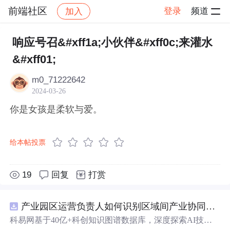
前端社区
登录
频道
加入
帖子详情
社区
前端社区
感慨
响应号召&#xff1a;小伙伴&#xff0c;来灌水
&#xff01;
m0_71222642
2024-03-26
你是女孩是柔软与爱。
给本帖投票
19
回复
打赏
产业园区运营负责人如何识别区域间产业协同机会？.docx
科易网基于40亿+科创知识图谱数据库，深度探索AI技术