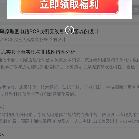
发表回
代码原理图电路PCB实例无线智能报警器的设计
电路PCB实例无线智能报警器的设计
面式实验平台实现与非线性特性分析
通信平台，能够通过化学信号传输文本消息。该系统利用酒精作为化学载
基于化学扩散与流动辅助的通信机制。研究展示了系统的非线性特性，验证
和流速对信号传播的影响，为未来宏观与微观尺度的分子通信实验提供了
在技术转移、成果转化、技术经纪、知识产权、产业创新、科技招商等垂直
中
展示分子通信的基本原理；②作为测试平台研究非线性信道建模、环境
电磁不可行场景的替代通信技术发展。; 阅读建议：此资源强调
案，推动科技创新与产业创新智能化发展。
式、协议设计、检测算法），并结合附带视频资料进行复现实验，以深入
5年）
龄结构变化等因素，导致人口总体年龄结构向高年龄阶段演变，表现为老
7%，通常认为进入老龄化社
会
；达到14%，进入深度老龄化；超过20%
x
。老年人口比重是衡量区域人口老龄化水平最核心、最常用的指标 学术研究
中
，老龄化数据已成为研究人口结构变化与