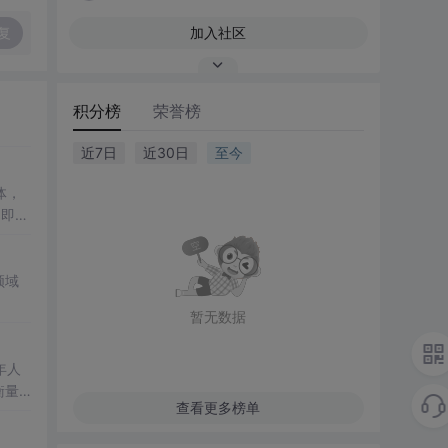
复
加入社区
积分榜
荣誉榜
近7日
近30日
至今
体，
了即使
低成
领域
干
暂无数据
理解
年人
查看更多榜单
，进入
经济