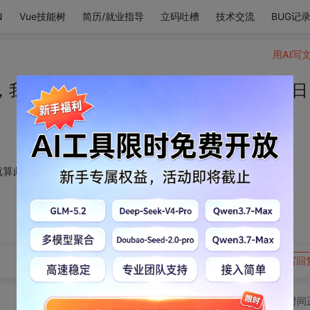
N
Vue技能树
简历/就业指导
立码吐槽
技术交流
BUG记
用AI写
，我依然会等着你，就算此生再无相见之日
就算此生再无相见之日，我也会在轮回中，等你归来。
转发到动态
举报
写回
切换为时间