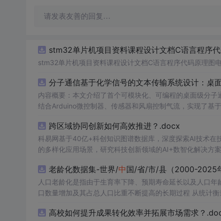
请发表友善的回复…
stm32单片机项目资料课程设计文档C语言程序
stm32单片机项目资料课程设计文档C语言程序代码原理图
分子通信基于化学信号的文本传输系统设计：桌
内容概要：本文介绍了首个可模块化、可编程的桌面级分子
结合Arduino微控制器、传感器和风扇控制气流，实现了
在非理想条件下仍可实现可靠通信，并评估了不同风扇类型
跨区域协同创新如何高效推进？.docx
本、易复现的硬件平台。; 适合人群：具备电子工程、通信系统或交叉学科背景，从事纳米技术、生物通信或新型通信系统研究的科研人员
科易网基于40亿+科创知识图谱数据库，深度探索AI技术
及研究生。; 使用场景及目标：①用于教学演示和科研实验
扰、流量调控对通信性能的影响；③推动面向管道、地下、水下或体内等
的多样化应用场景，研究科技创新领域的AI+数智化解决方
理论与实践结合，建议读者关注其实验设计细节（如调制方
老龄化数据集-世界/
中
国/省/市/县（2000-202
分子通信系统的实际挑战与优化方向。
人口老龄化是指由于生育率下降、预期寿命延长以及人口年
口数量增加及其占总人口比重不断提高的长期过程 从统计衡量标准看，国际上通常采用60岁及以上人口占比或65岁及以上人口占比衡量
人口老龄化程度。其
中
，65岁及以上人口占总人口比例达到
高校如何提升成果转化效率并拓展市场需求？.doc
超老龄化社
会