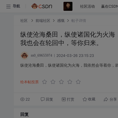
社区活动
赢在CSD
导航
社区
前端社区
感慨
帖子详情
纵使沧海桑田，纵使诸国化为火海
我也会在轮回中，等你归来。
2024-03-26 23:15:23
m0_69655974
纵使沧海桑田，纵使诸国化为火海，我依然会等着你，
给本帖投票
22
回复
打赏
分享
收藏
回复