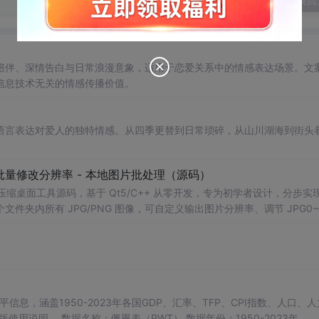
发表回
陪伴、深情告白与日常浪漫意象，适用于恋爱关系中的情感表达场景。文
信息技术无关的情感传播价值。
语言表达对爱人的独特情感。从四季更替到日常琐碎，从山川湖海到街头
 - 批量修改分辨率 - 本地图片批处理（源码）
图片压缩桌面工具源码，基于 Qt5/C++ 从零开发，专为初学者设计，分步实
夹内所有 JPG/PNG 图像，可自定义输出图片分辨率、调节 JPG0~1
完成后自动统计每张图片压缩前后文件体积，计算整体压缩缩小比例，直
mage 图像绘图、文件目录遍历、UI 交互开发； 需要本地批量处理图片的办
地文件 IO、进度条交互的开发学习者。 使用场景 自媒体批量压缩配图，
册图片； 程序开发学习：QFileDialog 文件选择、QDir 文件夹
防卡顿、文件大小格式化转换全套 Qt 图像开发实战案例。 工具核心功能清单 
图片； 自定义输出宽高分辨率，支持锁定原始宽高比，避免图片拉伸变形
占用大小； 自定义输出保存目录，批量生成压缩后的图片文件； 实时进度条
本等多项数据，整理的PWT 11.0中文翻译使用说明，英文原版使用说明。 数据名称：佩恩表（PWT） 数据年份：1950-2023年