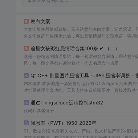
请发表友善的回复…
表白文案
本文汇集多段情感真挚、富有诗意的表白文案，涵盖承诺、
合文学修辞与生活化比喻，突出真挚情感与长期承诺，强调
追星女孩彩虹屁情话合集100条 ✔︎ （二）
这是一份精选的情话集锦，每一句话都饱含深情，用诗意的
尾，每一段文字都在诉说着对一个人的思念与热爱。
Qt C++ 批量图片压缩工具 - JPG 压缩率调整
内容概要 本资源是一套完整可运行的 Qt Widgets 批量
片批量处理全套功能。工具支持多选单张图片、直接读取整个文件
区间压缩质量，自带锁定宽高比防拉伸变形功能；批量处理
通过Thingscloud远程控制stm32
示压缩效果。 适用人群 Qt/C++ 零基础初学者，学习 QI
设计、自媒体从业者； 想要学习图片缩放、JPG 压缩、本
代码和具体例子
片体积节省上传流量； 摄影、设计批量统一图片尺寸，批量轻量化相
佩恩表（PWT）1950-2023年
QImage 缩放保存、QSlider 参数联动、批量循环界面
式导入图片：手动多选单张图片 / 一键读取整个文件夹全部
01、数据介绍 包含有关收入、产出、投入和生产率的相对水平信息，涵盖1950-2023年各国GDP、汇率、TFP、CPI指数、人口、人力资
块调节 JPG 压缩质量 0~100，平衡图片清晰度与文件