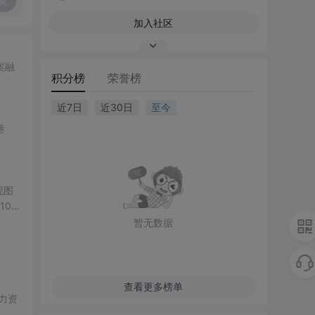
复
加入社区
案融
积分榜
荣誉榜
近7日
近30日
至今
巷
现图
00
观展
暂无数据
公、
降低图
遍历、
双模
查看更多榜单
； 滑
展示处