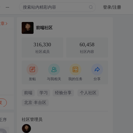
...
录
登录/注册
文章
前端社区
316,330
60,458
社区成员
社区内容
发帖
与我相关
我的任务
分享
前端
学习
经验分享
个人社区
复
北京·丰台区
社区管理员
正序