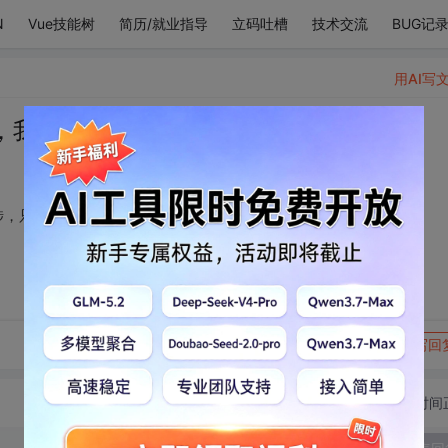
N
Vue技能树
简历/就业指导
立码吐槽
技术交流
BUG记
用AI写
，我翻山越岭长途跋涉，只为看你一眼
涉，只为看你一眼
转发到动态
举报
写回
切换为时间