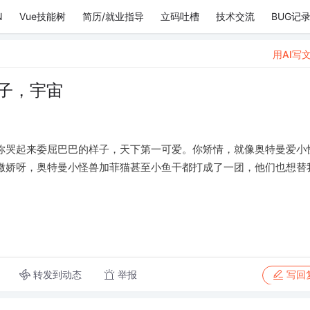
N
Vue技能树
简历/就业指导
立码吐槽
技术交流
BUG记
用AI写
子，宇宙
你哭起来委屈巴巴的样子，天下第一可爱。你矫情，就像奥特曼爱小
撒娇呀，奥特曼小怪兽加菲猫甚至小鱼干都打成了一团，他们也想替
转发到动态
举报
写回