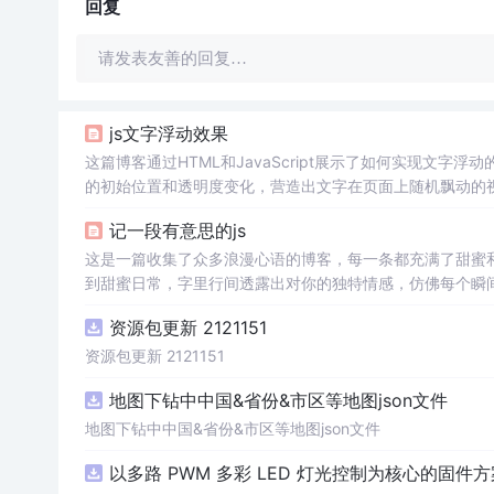
回复
请发表友善的回复…
js文字浮动效果
这篇博客通过HTML和JavaScript展示了如何实现文字浮
的初始位置和透明度变化，营造出文字在页面上随机飘动的视觉效
加了互动性和趣味性。
记一段有意思的js
这是一篇收集了众多浪漫心语的博客，每一条都充满了甜蜜
到甜蜜日常，字里行间透露出对你的独特情感，仿佛每个瞬
量和美好。
资源包更新 2121151
资源包更新 2121151
地图下钻中中国&省份&市区等地图json文件
地图下钻中中国&省份&市区等地图json文件
以多路 PWM 多彩 LED 灯光控制为核心的固件方案