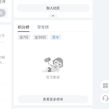
正序
加入社区
复
积分榜
荣誉榜
文字
近7日
近30日
至今
，增
歌赋
的力
暂无数据
查看更多榜单