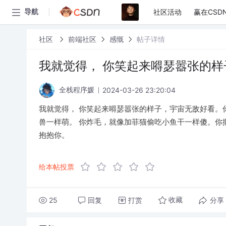
社区活动
赢在CSD
导航
社区
前端社区
感慨
帖子详情
我就觉得， 你笑起来嘚瑟嚣张的样
2024-03-26 23:20:04
全栈程序媛
我就觉得， 你笑起来嘚瑟嚣张的样子，宇宙无敌好看。
兽一样萌。 你炸毛，就像加菲猫偷吃小鱼干一样傻。你
抱抱你。
给本帖投票
25
回复
打赏
分享
收藏