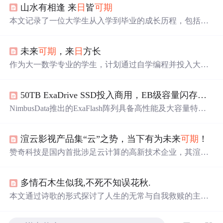
山水有相逢 来
日
皆
可期
本文记录了一位大学生从入学到毕业的成长历程，包括学
业、实习、创业尝试等多个方面，展现了丰富多彩的大学
生活。
未来
可期
，来
日
方长
作为大一数学专业的学生，计划通过自学编程并投入大量
时间研究算法，为将来从事人工智能领域的工作打下坚实
的基础，特别希望能够加入百度。
50TB ExaDrive SSD投入商用，EB级容量闪存系统来
NimbusData推出的ExaFlash阵列具备高性能及大容量特
点，采用ExaDrive SSD，提供22.9TB和45.8TB两种规格，
成为市场上最大容量的商用SSD之一。该阵列支持块、文
渲云影视产品集“云”之势，当下有为未来
可期
！
件和对象存储，并提供多种连接选项。
赞奇科技是国内首批涉足云计算的高新技术企业，其渲云
影视产品参与多部热门影视作品渲染，依托公有云形成高
效共享智造生态，为全球用户提供极速低成本的云端渲染
多情石木生似我,不死不知误花秋.
体验，推动中国CG产业蓬勃发展。
本文通过诗歌的形式探讨了人生的无常与自我救赎的主
题。作者白小鱼以独特的视角表达了面对生活挑战的态
度，从内心的挣扎到最终的释然，展现了深刻的哲理思