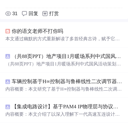
31
回复
打赏
你的语文老师不打你吗
本文通过幽默的方式重新解读了多首经典古诗，赋予它们
新的生命力和趣味性，如将背单词的情景融入诗句之中，
展现了学习英语的艰辛与乐趣。
（共88页PPT）地产项目1月暖场系列中式国风活动策划方案.pptx
（共88页PPT）地产项目1月暖场系列中式国风活动策划方
案.pptx
车辆控制基于H∞控制器与鲁棒线性二次调节器RLQR的铰接式重型车辆的稳健路径跟踪控制研究（Matlab代码实现）
内容概要：本文研究了基于H∞控制器与鲁棒线性二次调节
器（RLQR）的铰接式重型车辆稳健路径跟踪控制方法，
并通过Matlab代码实现仿真验证。针对铰接式车辆在复杂
【集成电路设计】基于PAM4 IP物理层与协议兼容性验证：5nm工艺下高速互连系统电气合规测试平台
工况下路径跟踪精度低、稳定性差的问题，提出结合H∞控
制与RLQR的复合控制策略，以提升系统对参数不确定
内容概要：本文介绍了以深入理解下一代高速互连设计的
性、外部干扰及模型摄动的鲁棒性。文中建立了车辆动力
关键要素。
学模型，设计了H∞与RLQR控制器，通过多工况仿真对比