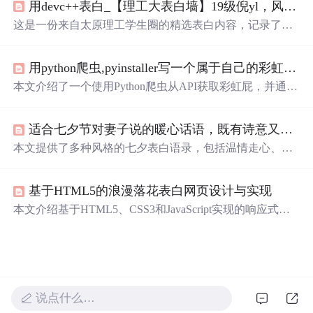
用devc++表白_【理工大表白墙】19级倪yl，风吹起如花般破碎的流年，而你的笑容摇晃摇晃，成为我命途中最美的点缀...
这是一份来自太原理工学生圈的精选表白内容，记录了学
生们之间的甜蜜告白与美好祝福，展现了青春校园生活的
温馨与浪漫。
用python爬虫,pyinstaller写一个属于自己的彩虹屁生成器！（链接在文末自取）
本文介绍了一个使用Python爬虫从API获取彩虹屁，并通过
tkinter模块创建GUI的彩虹屁生成器。该程序经pyinstaller打
包后，可在无Python环境下运行。
适合七夕节对妻子说的暖心话语，既有诗意又充满真心，
本文提供了多种风格的七夕表白语录，包括温情走心、浪
漫告白、质朴深情及甜蜜短句，旨在帮助丈夫表达对妻子
的爱意与感激。内容涵盖日常生活的点滴感动，并附有实
基于HTML5的浪漫落花表白网页设计与实现
用建议，如制作相册、预约SPA等，增强情感互动。
本文介绍基于HTML5、CSS3和JavaScript实现的响应式表
白网页，通过动态花瓣动画、文案轮播与背景音乐营造浪
漫氛围。项目强调移动端优先、性能优化与跨浏览器兼容
性，展现前端技术在情感表达中的创新应用。
说点什么…