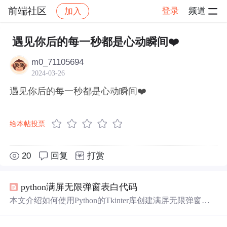
前端社区
登录
频道
加入
帖子详情
社区
前端社区
感慨
遇见你后的每一秒都是心动瞬间❤️
m0_71105694
2024-03-26
遇见你后的每一秒都是心动瞬间❤️
给本帖投票
20
回复
打赏
python满屏无限弹窗表白代码
本文介绍如何使用Python的Tkinter库创建满屏无限弹窗效
果，适用于表白等趣味场景。通过简单脚本实现窗口持续
弹出，展示Python基础GUI编程能力。