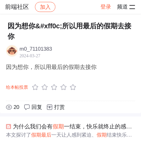
前端社区
登录
频道
加入
帖子详情
社区
前端社区
感慨
因为想你&#xff0c;所以用最后的假期去接
你
m0_71101383
2024-03-27
因为想你，所以用最后的假期去接你
给本帖投票
20
回复
打赏
为什么我们会有
假期
一结束，快乐就终止的感觉？
本文探讨了
假期
最后
一天让人感到紧迫、
假期
结束快乐终