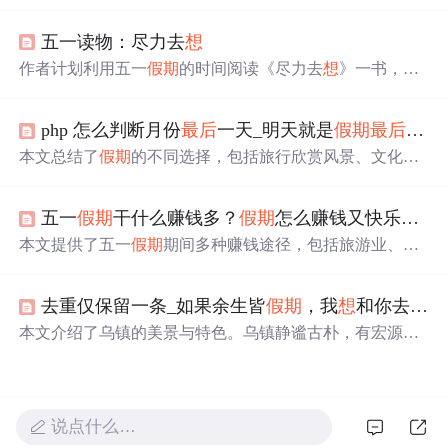
止以及悔恨
假期
流逝的原因。指出工业社会的时间观念、
社会制度和工作压力影响了我们对
假期
的感受。还给出赶
五一读物：尽力去
想
走“工作倦怠”的小指南，如打破思维定式、不把“忙”与
“闲”对立等。
作者计划利用五一
假期
的时间阅读《尽力去
想
》一书，以
此来丰富自己的
假期
生活。
php 怎么判断月份
最后
一天_明天就是
假期
最后
一天
本文总结了
假期
的不同选择，包括旅行欣赏风景、文化体
验、家庭活动及个人放松时光，祝大家
假期
愉快。
五一
假期
干什么赚钱多？
假期
怎么赚钱又快乐，而不是全家去花钱出去玩买快乐？
本文提供了五一
假期
期间多种赚钱途径，包括旅游业、交
通运输业、零售业、餐饮业和娱乐业等传统行业，以及在
线写作、网络营销等新兴兼职工作。作者还强调了发掘个
去重仅保留一条_如果余生皆
假期
，我
想
和你去乌镇定居！
人兴趣、发挥技能和制定计划的重要性，确保在赚钱的同
时享受
假期
。
本文介绍了乌镇的美景与特色。乌镇静谧古朴，有宏源泰
染坊、晴耕雨读书院等景点，还有露天电影院可看怀旧电
影。夜游西栅能感受市井水乡，当地有红烧羊肉等美食，
还适合品茶。作者表示若余生皆
假期
，
想
在乌镇定居。
说点什么…