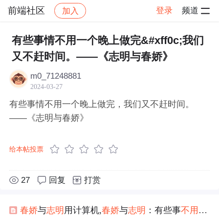
前端社区
登录
频道
加入
帖子详情
社区
前端社区
感慨
有些事情不用一个晚上做完&#xff0c;我们
又不赶时间。——《志明与春娇》
m0_71248881
2024-03-27
有些事情不用一个晚上做完，我们又不赶时间。
——《志明与春娇》
给本帖投票
27
回复
打赏
春娇
与
志明
用计算机,
春娇
与
志明
：有些事
不用
一个