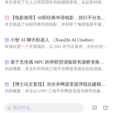
本文讲述了主人公经历四年后的感情变化，从起初对前任
电影中角色的共鸣，到现任对前任行为的不解，再到最终
的放手与重逢。故事揭示了爱情中的成长与告别，以及人
【电影推荐】60部经典华语电影，排行不分先后！
们如何在磨合中找到自我。
本文精选了60部经典华语电影，并列举了每部电影中最令
人难忘的片段，带你重温那些触动人心的瞬间。
小智 AI 聊天机器人 （XiaoZhi AI Chatbot）
本项目是
一个
开源项目，以 MIT 许可证发布，允许任何人
免费使用，并可以用于商业用途。 我们希望通过这个项
目，能够帮助更多人入门 AI 硬件开发，了解如何将当下飞
基于无传感 MPC 的串联型谐振双有源桥变换器动态性能优化（Simulink仿真实现）
速发展的大语言模型应用到实际的硬件设备中。无论你是
对 AI 感兴趣的学生，还是想要探索新技术的开发者，都可
内容概要：本文针对传统三电平并网逆变器存在的谐波含
以通过这个项目获得宝贵的学习经验。
量高、电网不平衡工况适应性差及动态响应滞后等问题，
提出了一种基于有源中点箝位（ANPC）三电平逆变器的
【博士论文复现】光伏并网逆变器序阻抗建模、扫频辨识与弱电网交互稳定性分析【阻抗建模、验证扫频法】（Matlab代码、Simulink仿真实现）
高性能并网控制策略。该策略融合了双极性倍频脉宽调制
（DPWMA）、正负序分离锁相技术和电网电压前馈控
内容概要：本文以ANPC三电平并网逆变器为研究对象，
制，构建了“精准同步-扰动补偿-优质调制”的一体化控制体
提出了一种融合双极性倍频脉宽调制（DPWMA）、正负
系。通过Simulink搭建仿真模型，在稳态对称、电网不平衡
序分离锁相与电网电压前馈控制的高性能并网控制策略。
及动态扰动等多种工况下进行验证，结果表明该复合控制
通过对ANPC拓扑结构的分析，阐明其在开关损耗均衡、
说点什么…
策略能显著降低并网电流谐波，提升锁相精度，有效抑制
中点电位稳定和低输出谐波方面的硬件优势，为高质量并