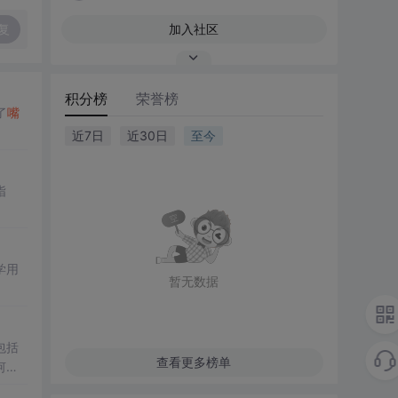
复
加入社区
积分榜
荣誉榜
了
嘴
近7日
近30日
至今
指
学用
暂无数据
包括
查看更多榜单
何通