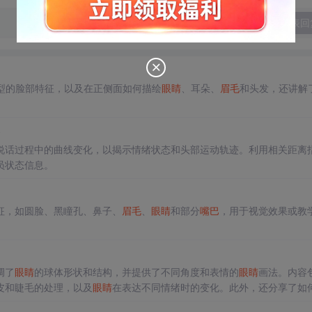
发表回
？
型的脸部特征，以及在正侧面如何描绘
眼睛
、耳朵、
眉毛
和头发，还讲解
b
说话过程中的曲线变化，以揭示情绪状态和头部运动轨迹。利用相关距离
员状态信息。
特征，如圆脸、黑瞳孔、鼻子、
眉毛
、
眼睛
和部分
嘴巴
，用于视觉效果或教
调了
眼睛
的球体形状和结构，并提供了不同角度和表情的
眼睛
画法。内容
皮和睫毛的处理，以及
眼睛
在表达不同情绪时的变化。此外，还分享了如
以及如何利用
眉毛
和眼睑来表现表情。