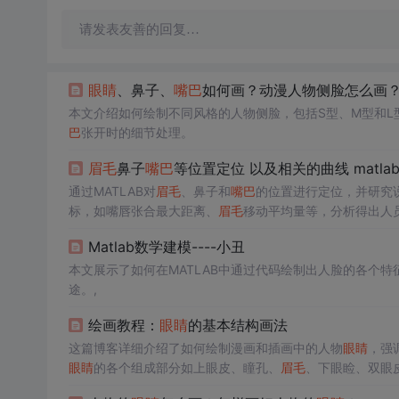
请发表友善的回复…
眼睛
、鼻子、
嘴巴
如何画？动漫人物侧脸怎么画
本文介绍如何绘制不同风格的人物侧脸，包括S型、M型和L
巴
张开时的细节处理。
眉毛
鼻子
嘴巴
等位置定位 以及相关的曲线 matla
通过MATLAB对
眉毛
、鼻子和
嘴巴
的位置进行定位，并研究
标，如嘴唇张合最大距离、
眉毛
移动平均量等，分析得出人
Matlab数学建模----小丑
本文展示了如何在MATLAB中通过代码绘制出人脸的各个
途。,
绘画教程：
眼睛
的基本结构画法
这篇博客详细介绍了如何绘制漫画和插画中的人物
眼睛
，强
眼睛
的各个组成部分如上眼皮、瞳孔、
眉毛
、下眼睑、双眼
过练习找到平衡感，并给出了男性和女性角色
眼睛
的对比，