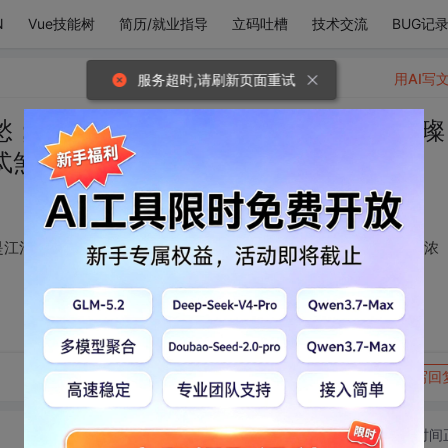
N
Vue技能树
简历/就业指导
立码吐槽
技术交流
BUG记
用AI写
服务超时,请刷新页面重试
愁；眼睛不是眼睛，是江河奔腾汇聚的璀璨
忒煞情浓
是江河奔腾汇聚的璀璨；嘴巴也不是嘴巴，是红尘嚣嚣里的忒煞情浓
转发到动态
举报
写回
切换为时间