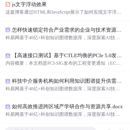
js文字浮动效果
这篇博客通过HTML和JavaScript展示了如何实现文字浮动
的效果。作者利用CSS设置元素的绝对定位，JavaScript则
用来随机生成文字的初始位置和透明度变化，营造出文字
怎样快速锁定符合产业需求的企业与技术资源？.docx
在页面上随机飘动的视觉效果。此外，文中还包含了对CS
S样式和JavaScript事件监听的运用，增加了互动性和趣味
科易网基于40亿+科创知识图谱数据库，深度探索AI技术
性。
在技术转移、成果转化、技术经纪、知识产权、产业创
新、科技招商等垂直领域的多样化应用场景，研究科技创
【高速接口测试】基于CTLE均衡的PCIe 5.0发射机抖动测量方法：32 GT/s速率下精确评估硅基抖动分量的技术方案
新领域的AI+数智化解决方案，推动科技创新与产业创新
智能化发展。
内容概要：本文档是PCI-SIG发布的工程变更通知（EC
N），针对PCI Express 5.0规范中32.0 GT/s速率下的发送端
（Tx）抖动测量方法进行了更新。新方法采用“抖动测量模
科技中介服务机构如何利用知识图谱提升供需匹配精准度？.docx
式”替代原有的S参数去嵌入法，通过在被测通道应用基于
CTLE的均衡来减少因信道损耗导致的信号退化，从而更准
科易网基于40亿+科创知识图谱数据库，深度探索AI技术
确地评估由芯片内部随机和确定性源产生的抖动。该方法
在技术转移、成果转化、技术经纪、知识产权、产业创
利用测试通道中的时钟模式和其他通道的合规模式，避免
新、科技招商等垂直领域的多样化应用场景，研究科技创
了传统去嵌入过程中高频噪声放大带来的测量不准确性。
如何高效推进跨区域产学研合作与资源共享.docx
新领域的AI+数智化解决方案，推动科技创新与产业创新
对于2.5至16.0 GT/s速率，原有测量方法保持不变。; 适合
智能化发展。
科易网基于40亿+科创知识图谱数据库，深度探索AI技术
人群：从事高速接口设计、验证或测试的工程师，尤其是
在技术转移、成果转化、技术经纪、知识产权、产业创
涉及PC
新、科技招商等垂直领域的多样化应用场景，研究科技创