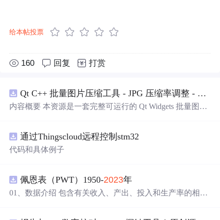
给本帖投票
160
回复
打赏
Qt C++ 批量图片压缩工具 - JPG 压缩率调整 - 批量修改分辨率 - 本地图片批处理（源码）
内容概要 本资源是一套完整可运行的 Qt Widgets 批量图片
压缩桌面工具源码，基于 Qt5/C++ 从零开发，专为初学者
设计，分步实现图片批量处理全套功能。工具支持多选单
通过Thingscloud远程控制stm32
张图片、直接读取整个文件夹内所有 JPG/PNG 图像，可自
定义输出图片分辨率、调节 JPG0~100 区间压缩质量，自
代码和具体例子
带锁定宽高比防拉伸变形功能；批量处理完成后自动统计
每张图片压缩前后文件体积，计算整体压缩缩小比例，直
观展示压缩效果。 适用人群 Qt/C++ 零基础初学者，学习
佩恩表（PWT）1950-
2023
年
QImage 图像绘图、文件目录遍历、UI 交互开发； 需要本
01、数据介绍 包含有关收入、产出、投入和生产率的相对
地批量处理图片的办公、设计、自媒体从业者； 想要学习
水平信息，涵盖1950-
2023
年各国GDP、汇率、TFP、CPI
图片缩放、JPG 压缩、本地文件 IO、进度条交互的开发学
指数、人口、人力资本等多项数据，整理的PWT 11.0中文
习者。 使用场景 自媒体批量压缩配图，降低图片体积节省