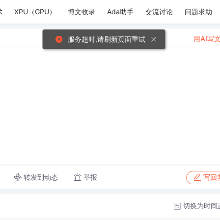
术
XPU（GPU）
博文收录
Ada助手
交流讨论
问题求助
用AI写
服务超时,请刷新页面重试
转发到动态
举报
写回
切换为时间