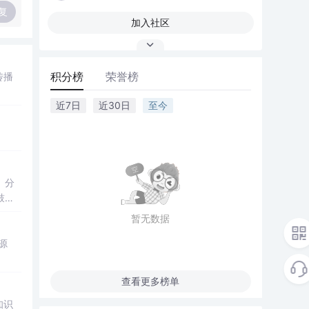
复
加入社区
积分榜
荣誉榜
传播
近7日
近30日
至今
、分
鼓励
暂无数据
源
查看更多榜单
知识