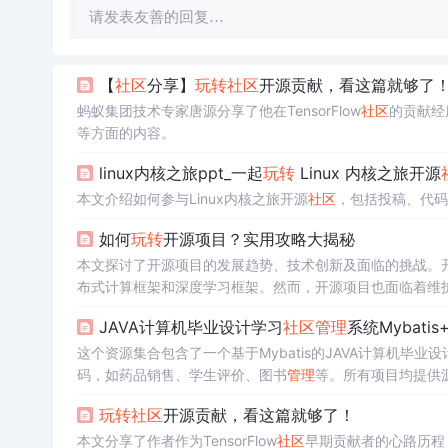
请发表友善的回复…
【
社区
分享】
玩转
社区
开源贡献，看这篇就够了
蚂蚁集团技术专家唐源分享了他在TensorFlow
社区
的贡献经
等方面的内容。
linux内核之旅ppt_一起
玩转
Linux 内核之旅开源
本文介绍如何参与Linux内核之旅开源
社区
，包括投稿、代码
如何
玩转
开源项目？实用攻略大揭秘
本文探讨了开源项目的发展趋势、技术创新及面临的挑战。
布式计算框架和深度学习框架。然而，开源项目也面临着维
技术爱好者积极参与开源
社区
。
JAVA计算机毕业设计学习
社区
管理
系统Mybat
这个资源集合包含了一个基于Mybatis的JAVA计算机毕业
码，如药品销售、学生评价、图书
管理
等。所有项目均提供
玩转
社区
开源贡献，看这篇就够了！
本文分享了作者作为TensorFlow
社区
早期贡献者的心路历程