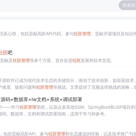
发表回
！
历及心得，包括贡献高阶API代码、参与
社区
管理
、贡献开源项目及知识
社区
吧
贡献及
社区
管理
等多个方面，旨在促进
社区
发展和技术交流。
开源软件已成为现代技术生态的关键部分，推动了技术创新，如容器技术
护难度、版权问题和
社区
管理
等挑战。文章提供了克服这些挑战的策略，
is+源码+数据库+lw文档+系统+调试部署
设计——学习
社区
管理
系统，以及众多其他SSM、SpringBoot和JSP项目的
源码、数据库、文档和调试部署指南，适用于学习和参考。
，包括贡献高阶API、参与
社区
管理
和生态建设的经验，以及技术推广与