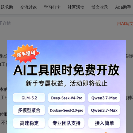
问题求助
交流讨论
学习打卡
社区活动
博文收录
Ada助手
子详情
用AI写
如果你熟练掌握MATLAB编程语言，或有有项目经验，或者对解决实
作自由!线上接单！)(只要有技术)

本的数学知识，可以运用MATLAB进行数据处理和分析;

程师接单,电气工程师,Simulink建模,数学建模具备良好的合作精神
职责:

不能为了敷衍了事，
