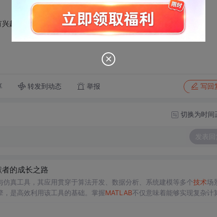
兴趣的兄弟姐妹请私信我 
转发到动态
举报
享
写回
切换为时间
发表回
献者的成长之路
与仿真工具，其应用贯穿于算法开发、数据分析、系统建模等多个
技术
场
擎，是高效利用该工具的基础。掌握
MATLAB
不仅意味着能够实现复杂计
事科研、竞赛和工业研发具有重要价值。在
实际
应用中，学生常面临如何
挑战
。通过参与
技术
社区运营和内容创作，例如组织
MATLAB
工作
坊或撰