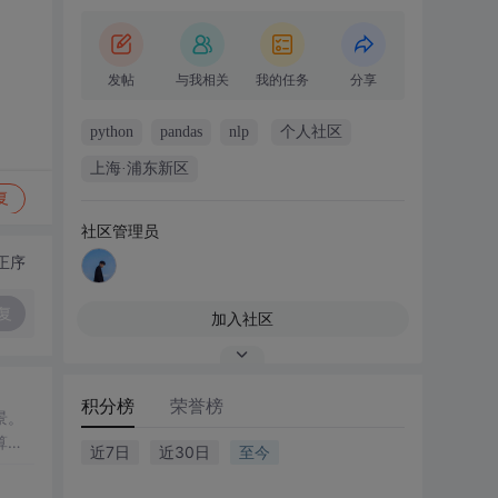
发帖
与我相关
我的任务
分享
python
pandas
nlp
个人社区
上海·浦东新区
复
社区管理员
正序
复
加入社区
积分榜
荣誉榜
景。
算，
近7日
近30日
至今
从基
写开