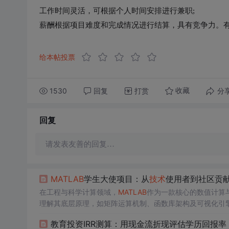
工作时间灵活，可根据个人时间安排进行兼职;

薪酬根据项目难度和完成情况进行结算，具有竞争力。有
给本帖投票
1530
回复
打赏
分
收藏
回复
请发表友善的回复…
MATLAB
学生大使项目：从
技术
使用者到社区贡
在工程与科学计算领域，
MATLAB
作为一款核心的数值计算
理解其底层原理，如矩阵运算机制、函数库架构及可视化引
更代表着一种工程化的编程思维和
问题
解决
能力，这对于从
教育投资IRR测算：用现金流折现评估学历回报率
础使用进阶到深度开发、如何将工具技能转化为项目成果等