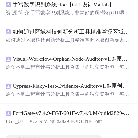
手写数字识别系统.doc【GUI设计Matlab】
资 源 简 介 手写数字识别系统，非常好的啊!带有GUI界
面，使用方便! 详 情 说 明 用这个手写数字识别系统，你可
以轻松地识别手写数字。这个系统不仅功能强大，而且还
如何通过区域科技创新分析工具精准掌握区域创新要素分布与产业链融合现状？.docx
带有直观的图形用户界面（GUI），非常容易使用。你只
需要将手写数字输入系统，它将立即给出准确的识别结
如何通过区域科技创新分析工具精准掌握区域创新要素分
果。这个系统可以在各种场景中使用，无论是学校、工作
布与产业链融合现状？
还是日常生活，都能为你提供快速和准确的识别服务。它
是一个非常方便和实用的工具，你一定会喜欢它的！
Visual-Workflow-Orphan-Node-Auditor-v1.0-原创源码与文档.zip
原创本地工程审计与分析工具合集中的独立资源包。每个
ZIP包含完整源码、3项自动化测试、可复现合成示例、离
线HTML、JSON与SVG报告、1080×720真实运行效果图、
Cypress-Flaky-Test-Evidence-Auditor-v1.0-原创源码与文档.zip
README、运行说明、功能清单、MIT License及原创与授
权声明。解压后进入project目录，执行npm test验证算法，
原创本地工程审计与分析工具合集中的独立资源包。每个
执行npm run report生成报告，也可通过本地静态服务器打
ZIP包含完整源码、3项自动化测试、可复现合成示例、离
开网页。运行时零第三方依赖，不包含热点产品或开源项
线HTML、JSON与SVG报告、1080×720真实运行效果图、
目源码、Logo、官方截图、论文、生产日志或其他受限素
FortiGate-v7.4.9-FGT-601E-v7.4.9.M-build2829-FORTINET.out
README、运行说明、功能清单、MIT License及原创与授
材。适合前端开发、AI应用工程、测试审计和课程实践。
权声明。解压后进入project目录，执行npm test验证算法，
FGT_601E-v7.4.9.M-build2829-FORTINET.out
执行npm run report生成报告，也可通过本地静态服务器打
开网页。运行时零第三方依赖，不包含热点产品或开源项