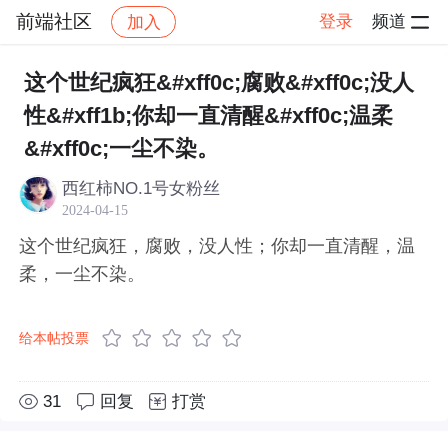
前端社区
登录
频道
加入
帖子详情
社区
前端社区
感慨
这个世纪疯狂&#xff0c;腐败&#xff0c;没人
性&#xff1b;你却一直清醒&#xff0c;温柔
&#xff0c;一尘不染。
西红柿NO.1号女粉丝
2024-04-15
这个世纪疯狂，腐败，没人性；你却一直清醒，温
柔，一尘不染。
给本帖投票
31
回复
打赏