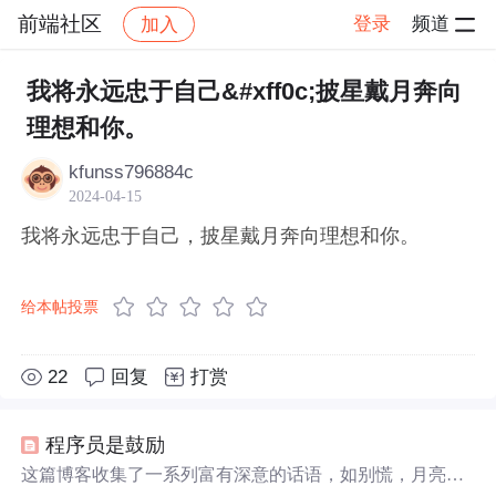
前端社区
登录
频道
加入
帖子详情
社区
前端社区
感慨
我将永远忠于自己&#xff0c;披星戴月奔向
理想和你。
kfunss796884c
2024-04-15
我将永远忠于自己，披星戴月奔向理想和你。
给本帖投票
22
回复
打赏
程序员是鼓励
这篇博客收集了一系列富有深意的话语，如别慌，月亮也