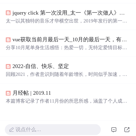
正在大海某处迷茫和你是我疲惫生活中唯一的英雄梦想，
展现了生活中的美好瞬间和情感共鸣。这些短句传递了坚
jquery click 第一次没用_太一《第一次做人》：我们都懂的那种疼和忍，多伤人也迷人...
持、热爱和希望的主题，鼓励人们在日常中寻找意义，保
持理智面对挑战，并在彼此的世界中找到连接。
太一以其独特的音乐才华横空出世，2019年发行的第一张
实体专辑中，《第一次做人》作为首发歌曲，展现了太一
全面的音乐才能。这首歌由太一亲自包揽词曲唱及制作，
vue获取当前月最后一天_10月的最后一天，有哪些不想谈恋爱适合发朋友圈的文案？...
通过歌词传达了成长的挣扎与坚持。
分享10月尾单身生活感悟：热爱一切，无特定爱情目标，
享受自我成长与独立。精选朋友圈文案展示不急于恋爱的
态度和对生活的热爱。
2022-自信、快乐、坚定
回顾2021，作者意识到随着年龄增长，时间似乎加速，对
亲人的健康和朋友的青春友情充满珍视。工作中逐渐获得
认可，明白基础学习的重要性。感情上经历了分手，学会
月经帖 | 2019.11
与过去告别，理解爱情的本质。2022年，作者希望快乐、
自信并坚定，设定了学习、生活技能提升、旅行和阅读等
本篇博客记录了作者11月份的所思所感，涵盖了个人成
目标。
长、科技创新、生活方式等多个方面，从10000小时定律的
探讨到GitHub的千年代码保存计划，再到个人技能提升和
生活态度的反思，展现了作者对自我提升和时代变迁的深
刻感悟。
说点什么…