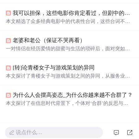
抓鱼、采野花、爬树摘果等，而悲伤的经历则有关学习成
绩、表演出糗及被
欺负
等。一次冬日的“旅行”成为特别的
我可以担保，这些电影你肯定看过，但剧中的台词，你还记得不？
记忆。
本文精选了众多经典电影中的代表性台词，这些台词不仅
深入人心，还往往蕴含着深刻的人生哲理。从《阿甘正
传》到《大话西游》，每一句台词背后都有一个精彩的故
老婆和老公（保证不哭再看）
事。
一对情侣在经历爱情的甜蜜与生活的琐碎后，面对突如其
来的疾病，展现了深刻的情感与生命的脆弱。女主角在生
命最后的日子里，为男友留下深情的信件，约定十年为
[转]论青楼女子与游戏策划的异同
期，十年后彻底忘记彼此，期待来生再续前缘。
本文探讨了青楼女子与游戏策划之间的异同，从服务业的
角度出发，分析了两者在选择、多才多艺、现实、过程、
分工、未来及独立等方面的相似之处，以及他们各自面临
为什么人会摆高姿态_为什么你越来越不合群了？
的挑战和追求的理想。
本文探讨了在信息时代背景下，个体对‘合群’的反思与重
构。指出传统社交范式中的表面迎合已失去必要性，真正
有效的人际联结应基于价值认同而非从众行为。文章强调
独处能力、自我认知与数字时代人际网络构建的关联性，
批判强制合群对心理健康的损害，并指出卓尔不群者更易
说点什么…
在技术驱动的知识经济中建立差异化优势。