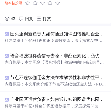
给本帖投票
43
回复
打赏
国央企创新负责人如何通过知识图谱推动企业技术创新与外部资源高效对接？.docx
科易网基于40亿+科创知识图谱数据库，深度探索AI技术
在技术转移、成果转化、技术经纪、知识产权、产业创
新、科技招商等垂直领域的多样化应用场景，研究科技创
语音增强组稀疏信号去噪：非凸正则化，凸优化研究（Matlab代码实现）
新领域的AI+数智化解决方案，推动科技创新与产业创新
智能化发展。
内容概要：本文围绕【语音增强】领域中的组稀疏信号去
噪问题展开研究，提出了一种结合非凸正则化与凸优化理
论的去噪方法，旨在提升含噪语音信号的可懂度与质量。
节点不连续伽辽金方法在求解线性和非线性平流方程中的一维实现（Matlab代码实现）
文章系统阐述了组稀疏信号模型的构建机制，引入非凸正
则项以更精确地逼近理想稀疏性，克服传统凸正则化在稀
内容概要：本文系统介绍了节点不连续伽辽金方法（ND
疏表达上的局限性，并采用高效的凸优化算法保障模型求
G）在求解线性和非线性平流方程中的一维数值实现过
解的稳定性与收敛性。整个算法流程在Matlab平台上完整
程，并配套提供了完整的Matlab代码实现。该方法作为一
实现，涵盖语音信号预处理、稀疏系数求解、去噪重构等
产业园区运营负责人如何通过知识图谱优化园区企业与科研机构的协同创新机制？.docx
种高精度、高分辨率的数值离散化技术，特别适用于对流
关键环节，并配套提供可复现的代码资源，便于研究人员
主导的偏微分方程求解，在处理间断解和保持数值稳定性
科易网基于40亿+科创知识图谱数据库，深度探索AI技术
进一步验证与拓展。该方法在保留数学可处理性的同时显
方面具有突出优势。文章详细阐述了NDG方法的核心理论