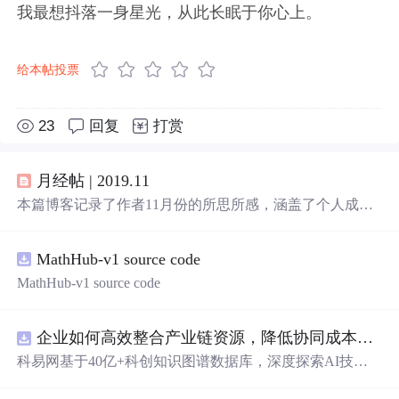
我最想抖落一身星光，从此长眠于你心上。
给本帖投票
23
回复
打赏
月经帖 | 2019.11
本篇博客记录了作者11月份的所思所感，涵盖了个人成
长、科技创新、
生活
方式等多个方面，从10000小时定律的
探讨到GitHub的千年代码保存计划，再到个人技能提升和
MathHub-v1 source code
生活
态度的反思，展现了作者对自我提升和时代变迁的深
刻感悟。
MathHub-v1 source code
企业如何高效整合产业链资源，降低协同成本？.docx
科易网基于40亿+科创知识图谱数据库，深度探索AI技术
在技术转移、成果转化、技术经纪、知识产权、产业创
新、科技招商等垂直领域的多样化应用场景，研究科技创