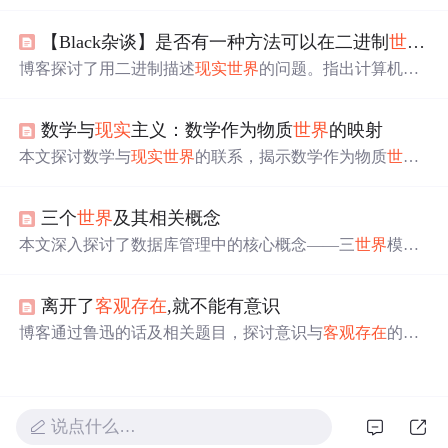
幻觉”，“共享
现实
”是社交协议，语言难以传达真实感受，
社交关系是幻觉交错。还提到科技使人更孤独，“
现实
感”
【Black杂谈】是否有一种方法可以在二进制
世界
中
是幻觉，人类
世界
观有巨大分裂，并给出应对建议。
博客探讨了用二进制描述
现实
世界
的问题。指出计算机
世
界
用二进制是因元件状态，而
现实
世界
是物质性的。从经
典物质到量子引力介绍了
世界
物质结构，分析了
现实
世界
数学与
现实
主义：数学作为物质
世界
的映射
连续性与离散性，认为宏观连续、微观离散，计算机需将
连续
世界
离散化，二进制难以准确描述连续的
现实
世界
。
本文探讨数学与
现实
世界
的联系，揭示数学作为物质
世界
映射的核心主题。分析了数学基本概念、在多领域的应
用、与
现实
的相互关系、数学模型的构建验证及应用，还
三个
世界
及其相关概念
对比了数学与
现实
主义方法论，最后总结关系并展望未来
研究方向。
本文深入探讨了数据库管理中的核心概念——三
世界
模
型。详细解释了
现实
世界
、信息
世界
和计算机
世界
之间的
转换过程，以及如何通过概念模型和数据模型实现信息的
离开了
客观存在
,就不能有意识
抽象和存储。
博客通过鲁迅的话及相关题目，探讨意识与
客观存在
的关
系。指出古今中外创造的虚拟形象都基于
现实
，物质决定
意识，意识是对
客观存在
的反映，离开
客观存在
就不能有
意识。
说点什么…