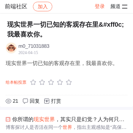
前端社区
登录
频道
加入
帖子详情
社区
前端社区
感慨
现实世界一切已知的客观存在里&#xff0c;
我最喜欢你。
m0_71031883
2024-04-15
现实世界一切已知的客观存在里，我最喜欢你。
给本帖投票
21
回复
打赏
你所谓的
现实
世界
，其实只是幻觉？人为何只能活在自己的
博客探讨人是否活在同一个
世界
，指出主观感知是“高保真