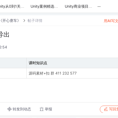
...
Unity从0到1关卡类游戏项目实战课程
Unity案例精选《JolinClash》核心玩法与实现
Unity商业项目案例精选《开心赛车》
选《开心赛车》
帖子详情
用AI写
导出
2:54
课时知识点
源码素材+扣 群 411 232 577
转发到动态
举报
写回