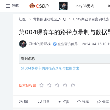
导航
unity3D游戏开发
社区
黄栋的课程社区_NO_1
Unity商业项目案例精
第004课赛车的路径点录制与数据
企业官方账号
2024-04-16 10:1
Clank的游戏栈
课时名称
第004课赛车的路径点录制与数据导出
给本帖投票
59
回复
打赏
分享
收藏