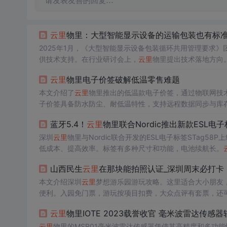
请发表友善的回复…
云里
物里：大型智能显示设备的运输包装也有标
2025年1月，《大型智能显示设备包装循环共用管理要求》
供技术支持。在行业研讨会上，
云里
物里提出技术落地方向。
云里
物里电子价签破解低温零售难题
本文介绍了
云里
物里推出的低温款电子价签，通过物联网技
子价签具备防水防尘、耐低温特性，支持远程数据同步与库
蓝牙5.4！
云里
物里联合Nordic推出新款ESL电
深圳
云里
物里与Nordic联合开发的ESL电子标签STag
低成本、提高效率。标签有多种尺寸和功能，电池续航长。
山西民生
云里
在那块能拍照认证_深圳周末必打卡
本文介绍深圳
云里
梦想游乐园游玩攻略。这里适合大小朋友
便利。入园免门票，游玩按项目扣费，大众点评有套票，还可充会员
云里
物里IOTE 2023载誉收官 毫米波雷达传感
云里
物里的MSR01毫米波雷达传感器凭借其高精度和多功能