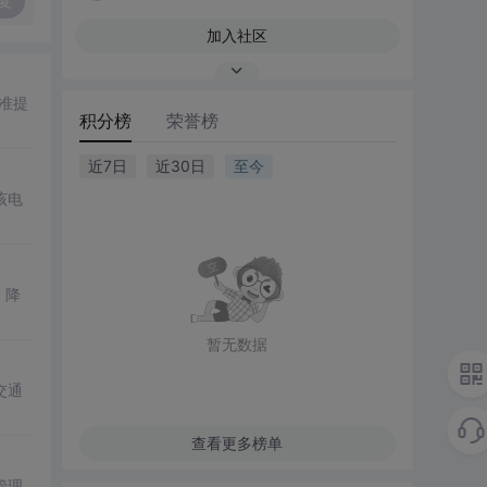
复
加入社区
准提
积分榜
荣誉榜
近7日
近30日
至今
该电
，降
暂无数据
交通
查看更多榜单
管理