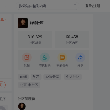
...
录
登录/注册
文章
前端社区
316,329
60,458
社区成员
社区内容
发帖
与我相关
我的任务
分享
前端
学习
经验分享
个人社区
复
北京·丰台区
社区管理员
正序