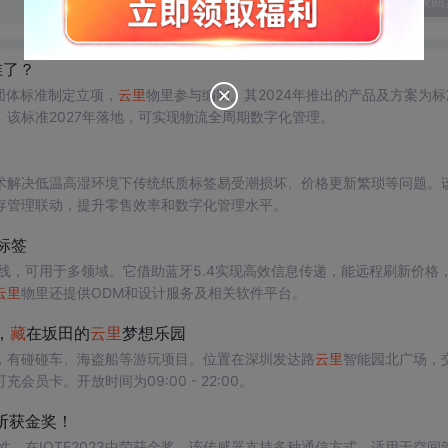
发表回
准了？
团体标准制定立项，
云里
物里参与编制。其2024年推出的产品及方案为标
该标准2027年落地，可实现物流全周期数字化管理。
术解决低温高湿环境下传统纸质标签易受潮损坏、价格更新繁琐等问题。
存管理联动，提升零售效率和数字化管理水平。
子标签
58P上线，可用于多领域。它借助蓝牙5.4实现高效信息传递，能远程刷新价格
云里
物里还提供ODM和设计服务及相关软件平台。
，
藏
在坂田的
云里
梦想乐园
，有碰碰车、海盗船等游玩项目。位置在深圳发达路
云里
智能园北广场，
卡。开放时间为09:00 - 22:00。
器斩获金奖！
性，在IOTE2023中荣获金奖。该传感器支持多种通信方式，适用于空间