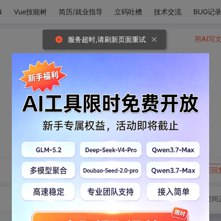
N
Vue技能树
简历/就业指导
立码吐槽
技术交流
BUG记
用AI写
服务超时,请刷新页面重试
转发到动态
举报
写回
切换为时间