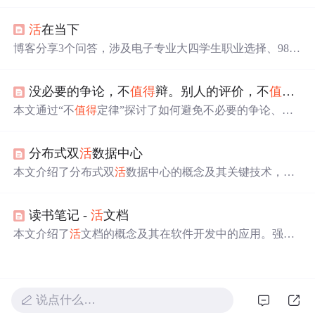
人成长的影响，强调了保持开放心态、珍惜生
活
体验和
活
在当下的重要性，提倡在任何年纪都保持‘尽兴’和‘人间
值
活
在当下
得
’的生
活
态度。
博客分享3个问答，涉及电子专业大四学生职业选择、985
研一通信专业学生学习安排、车位贷款理财决策。强调
活
在当下，如先工作积累经验、以当下学习为主兼顾未来方
没必要的争论，不
值得
辩。别人的评价，不
值得
太
向、根据对当下生
活
的影响决定付款方式等。
本文通过“不
值得
定律”探讨了如何避免不必要的争论、不
再为琐碎之事纠缠，以及如何面对别人的评价和渐行渐远
的关系。强调舍弃不
值得
的人、事、物，专注于更有价值
分布式双
活
数据中心
的生
活
。
本文介绍了分布式双
活
数据中心的概念及其关键技术，包
括基于IP地址和域名的前端网络双
活
技术、服务器负载均
衡与HA技术以及数据分布式双
活
技术。重点讨论了如何通
读书笔记 -
活
文档
过这些技术实现数据中心的高效容灾和负载均衡。
本文介绍了
活
文档的概念及其在软件开发中的应用。强调
了
活
文档的四大原则：可靠、省力、协作与有见地。
活
文
档能够确保信息的准确性，减少维护成本，并促进团队间
的知识共享。
说点什么…