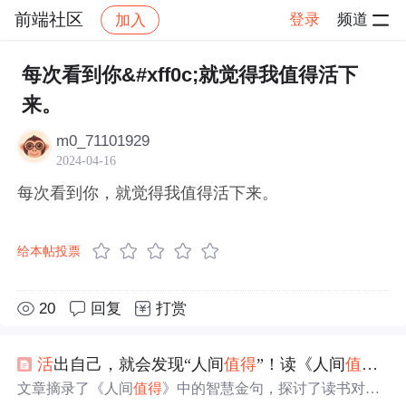
前端社区
登录
频道
加入
帖子详情
社区
前端社区
感慨
每次看到你&#xff0c;就觉得我值得活下
来。
m0_71101929
2024-04-16
每次看到你，就觉得我值得活下来。
给本帖投票
20
回复
打赏
活
出自己，就会发现“人间
值得
”！读《人间
值得
》
文章摘录了《人间
值得
》中的智慧金句，探讨了读书对个