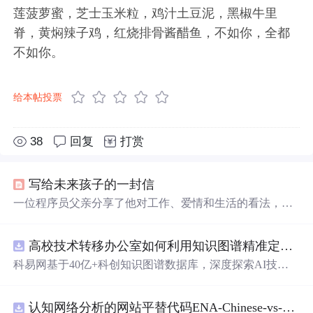
莲菠萝蜜，芝士玉米粒，鸡汁土豆泥，黑椒牛里
脊，黄焖辣子鸡，红烧排骨酱醋鱼，不如你，全都
不如你。
给本帖投票
38
回复
打赏
写给未来孩子的一封信
一位程序员父亲分享了他对工作、爱情和生活的看法，以
及对孩子的期望。他谈到了作为一名普通程序员的生活，
对爱情的纯粹追求，以及对生活的乐观态度。
高校技术转移办公室如何利用知识图谱精准定位产业需求与技术适配点？.docx
科易网基于40亿+科创知识图谱数据库，深度探索AI技术
在技术转移、成果转化、技术经纪、知识产权、产业创
新、科技招商等垂直领域的多样化应用场景，研究科技创
认知网络分析的网站平替代码ENA-Chinese-vs-English-reproducible.zip
新领域的AI+数智化解决方案，推动科技创新与产业创新