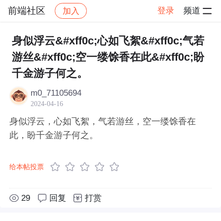
前端社区
登录
频道
加入
帖子详情
社区
前端社区
感慨
身似浮云&#xff0c;心如飞絮&#xff0c;气若
游丝&#xff0c;空一缕馀香在此&#xff0c;盼
千金游子何之。
m0_71105694
2024-04-16
身似浮云，心如飞絮，气若游丝，空一缕馀香在
此，盼千金游子何之。
给本帖投票
29
回复
打赏