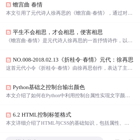
蟾宫曲 春情
本文引用了元代诗人徐再思的《蟾宫曲·春情》，通过对诗
句“灯半昏时，月半明时”的解读，传达了一种深沉而细腻
的情感体验。
平生不会相思，才会相思，便害相思
《蟾宫曲·春情》是元代诗人徐再思的一首抒情诗作，以细
腻的情感描绘了一个男子在初尝相思之苦时的心境。诗中
通过‘身
浮云
，
心如
飞絮
，
气若游丝
’等形象比喻，生动展
NO.008-2018.02.13《折桂令·春情》元代：徐再思
现了相思的复杂与缠绵。尤其最后两句‘
空
一缕
余
香
在此，
盼
千金
游子
何之
’更是将思念之情推向极致，令人动容。
这首元代小令《折桂令·春情》由徐再思创作，表达了主人
公陷入相思之情后的身心状态及深切思念。文中通过
身似
浮云
，
心如
飞絮
，
气若游丝
等形象比喻，生动描绘了主人
Python基础之控制台输出颜色
公因相思而产生的无力感；并以灯半昏时，月半明时点明
相思最为浓烈的时刻。
本文介绍了如何在Python中利用控制台属性实现文字颜色
及显示样式的调整，以提高输出信息的可读性。文中详细
列举了不同颜色及显示方式的代码示例。
6.2 HTML控制标签格式
本文详细介绍了HTML与CSS的基础知识，包括属性、颜
色、路径设置等，并通过实例展示了如何使用这些技术来
创建网页布局和样式。同时，文章还强调了在文件发送、